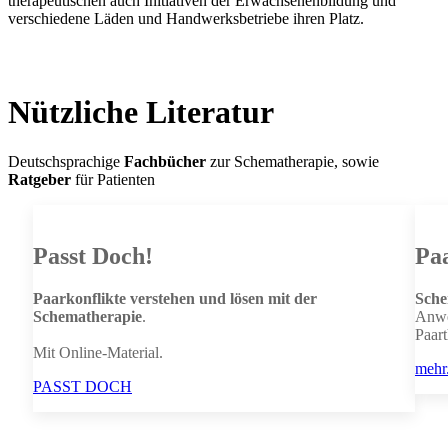
therapeutischen auch Initiativen der Erwachsenenbildung und
verschiedene Läden und Handwerksbetriebe ihren Platz.
Nützliche Literatur
Deutschsprachige
Fachbücher
zur Schematherapie, sowie
Ratgeber
für Patienten
Passt Doch!
Pa
Paarkonflikte verstehen und lösen mit der
Sche
Schematherapie
.
Anw
Paar
Mit Online-Material.
mehr.
PASST DOCH