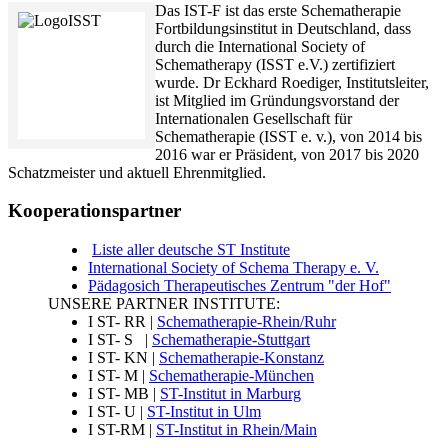
Das IST-F ist das erste Schematherapie
Fortbildungsinstitut in Deutschland, dass
durch die International Society of
Schematherapy (ISST e.V.) zertifiziert
wurde. Dr Eckhard Roediger, Institutsleiter,
ist Mitglied im Gründungsvorstand der
Internationalen Gesellschaft für
Schematherapie (ISST e. v.), von 2014 bis
2016 war er Präsident, von 2017 bis 2020
Schatzmeister und aktuell Ehrenmitglied.
Kooperationspartner
Liste aller deutsche ST Institute
International Society of Schema Therapy e. V.
Pädagosich Therapeutisches Zentrum "der Hof"
UNSERE PARTNER INSTITUTE:
I ST- RR |
Schematherapie-Rhein/Ruhr
I ST- S |
Schematherapie-Stuttgart
I ST- KN |
Schematherapie-Konstanz
I ST- M |
Schematherapie-München
I ST- MB |
ST-Institut in Marburg
I ST- U |
ST-Institut in Ulm
I ST-RM |
ST-Institut in Rhein/Main