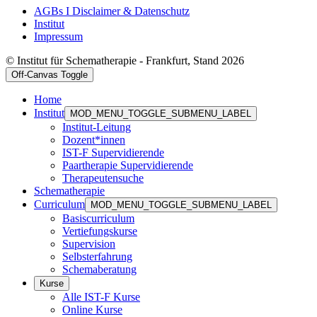
AGBs I Disclaimer & Datenschutz
Institut
Impressum
© Institut für Schematherapie - Frankfurt, Stand 2026
Off-Canvas Toggle
Home
Institut
MOD_MENU_TOGGLE_SUBMENU_LABEL
Institut-Leitung
Dozent*innen
IST-F Supervidierende
Paartherapie Supervidierende
Therapeutensuche
Schematherapie
Curriculum
MOD_MENU_TOGGLE_SUBMENU_LABEL
Basiscurriculum
Vertiefungskurse
Supervision
Selbsterfahrung
Schemaberatung
Kurse
Alle IST-F Kurse
Online Kurse