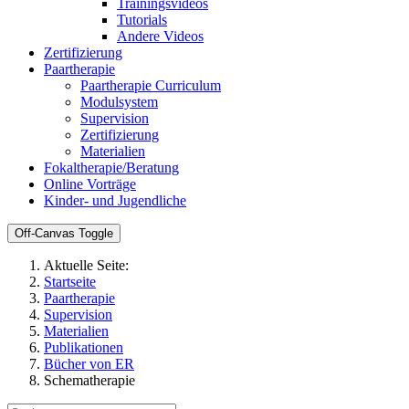
Trainingsvideos
Tutorials
Andere Videos
Zertifizierung
Paartherapie
Paartherapie Curriculum
Modulsystem
Supervision
Zertifizierung
Materialien
Fokaltherapie/Beratung
Online Vorträge
Kinder- und Jugendliche
Off-Canvas Toggle
Aktuelle Seite:
Startseite
Paartherapie
Supervision
Materialien
Publikationen
Bücher von ER
Schematherapie