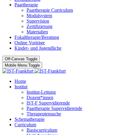
Paartherapie
Paartherapie Curriculum
Modulsystem
Supervision
Zertifizierung
Materialien
Fokaltherapie/Beratung
Online Vorträge
Kinder- und Jugendliche
Off-Canvas Toggle
Mobile Menu Toggle
Home
Institut
Institut-Leitung
Dozent*innen
IST-F Supervidierende
Paartherapie Supervidierende
Therapeutensuche
Schematherapie
Curriculum
Basiscurriculum