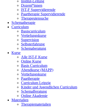
Institut-Leitung
Dozent*innen
IST-F Supervidierende
Paartherapie Supervidierende
Therapeutensuche
Schematherapie
Curriculum
Basiscurriculum
Vertiefungskurse
Supervision
Selbsterfahrung
Schemaberatung
Kurse
Alle IST-F Kurse
Online Kurse
Basis Curriculum
Abendkurse (MAPP)
Vertiefungskurse
Paartherapie
Curriculum Leipzig
Kinder und Jugendlichen Curriculum
SchemaBeratung
Online Akademie
Materialien
Therapiematerialien