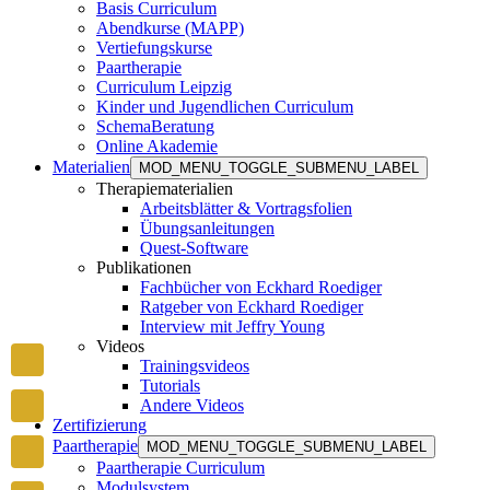
Basis Curriculum
Abendkurse (MAPP)
Vertiefungskurse
Paartherapie
Curriculum Leipzig
Kinder und Jugendlichen Curriculum
SchemaBeratung
Online Akademie
Materialien
MOD_MENU_TOGGLE_SUBMENU_LABEL
Therapiematerialien
Arbeitsblätter & Vortragsfolien
Übungsanleitungen
Quest-Software
Publikationen
Fachbücher von Eckhard Roediger
Ratgeber von Eckhard Roediger
Interview mit Jeffry Young
Videos
Trainingsvideos
Tutorials
Andere Videos
Zertifizierung
Paartherapie
MOD_MENU_TOGGLE_SUBMENU_LABEL
Paartherapie Curriculum
Modulsystem