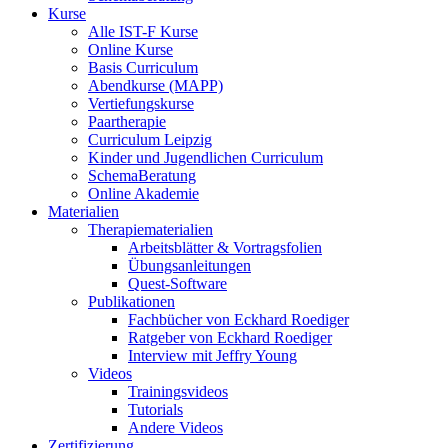
Kurse
Alle IST-F Kurse
Online Kurse
Basis Curriculum
Abendkurse (MAPP)
Vertiefungskurse
Paartherapie
Curriculum Leipzig
Kinder und Jugendlichen Curriculum
SchemaBeratung
Online Akademie
Materialien
Therapiematerialien
Arbeitsblätter & Vortragsfolien
Übungsanleitungen
Quest-Software
Publikationen
Fachbücher von Eckhard Roediger
Ratgeber von Eckhard Roediger
Interview mit Jeffry Young
Videos
Trainingsvideos
Tutorials
Andere Videos
Zertifizierung