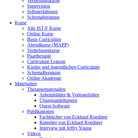
Vertiefungskurse
Supervision
Selbsterfahrung
Schemaberatung
Kurse
Alle IST-F Kurse
Online Kurse
Basis Curriculum
Abendkurse (MAPP)
Vertiefungskurse
Paartherapie
Curriculum Leipzig
Kinder und Jugendlichen Curriculum
SchemaBeratung
Online Akademie
Materialien
Therapiematerialien
Arbeitsblätter & Vortragsfolien
Übungsanleitungen
Quest-Software
Publikationen
Fachbücher von Eckhard Roediger
Ratgeber von Eckhard Roediger
Interview mit Jeffry Young
Videos