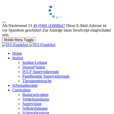
Alt-Niederursel 53
49 (0)69 /43008647
Diese E-Mail-Adresse ist
vor Spambots geschützt! Zur Anzeige muss JavaScript eingeschaltet
sein.
Mobile Menu Toggle
Home
Institut
Institut-Leitung
Dozent*innen
IST-F Supervidierende
Paartherapie Supervidierende
Therapeutensuche
Schematherapie
Curriculum
Basiscurriculum
Vertiefungskurse
Supervision
Selbsterfahrung
Schemaberatung