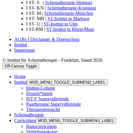
I ST- S |
Schematherapie-Stuttgart
I ST- KN |
Schematherapie-Konstanz
I ST- M |
Schematherapie-München
I ST- MB |
ST-Institut in Marburg
I ST- U |
ST-Institut in Ulm
I ST-RM |
ST-Institut in Rhein/Main
AGBs I Disclaimer & Datenschutz
Institut
Impressum
© Institut für Schematherapie - Frankfurt, Stand 2026
Off-Canvas Toggle
Home
Institut
MOD_MENU_TOGGLE_SUBMENU_LABEL
Institut-Leitung
Dozent*innen
IST-F Supervidierende
Paartherapie Supervidierende
Therapeutensuche
Schematherapie
Curriculum
MOD_MENU_TOGGLE_SUBMENU_LABEL
Basiscurriculum
Vertiefungskurse