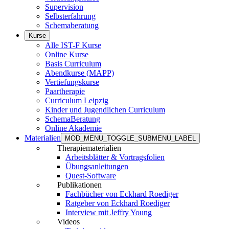
Supervision
Selbsterfahrung
Schemaberatung
Kurse
Alle IST-F Kurse
Online Kurse
Basis Curriculum
Abendkurse (MAPP)
Vertiefungskurse
Paartherapie
Curriculum Leipzig
Kinder und Jugendlichen Curriculum
SchemaBeratung
Online Akademie
Materialien
MOD_MENU_TOGGLE_SUBMENU_LABEL
Therapiematerialien
Arbeitsblätter & Vortragsfolien
Übungsanleitungen
Quest-Software
Publikationen
Fachbücher von Eckhard Roediger
Ratgeber von Eckhard Roediger
Interview mit Jeffry Young
Videos