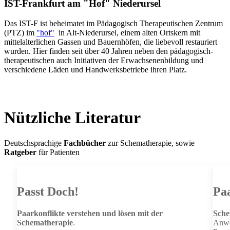
IST-Frankfurt am "Hof" Niederursel
Das IST-F ist beheimatet im Pädagogisch Therapeutischen Zentrum
(PTZ) im
"hof"
in Alt-Niederursel, einem alten Ortskern mit
mittelalterlichen Gassen und Bauernhöfen, die liebevoll restauriert
wurden. Hier finden seit über 40 Jahren neben den pädagogisch-
therapeutischen auch Initiativen der Erwachsenenbildung und
verschiedene Läden und Handwerksbetriebe ihren Platz.
Nützliche Literatur
Deutschsprachige
Fachbücher
zur Schematherapie, sowie
Ratgeber
für Patienten
Passt Doch!
Pa
Paarkonflikte verstehen und lösen mit der
Sche
Schematherapie
.
Anw