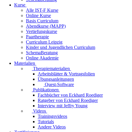
Kurse
Alle IST-F Kurse
Online Kurse
Basis Curriculum
Abendkurse (MAPP)
Vertiefungskurse
Paartherapie
Curriculum Leipzig
Kinder und Jugendlichen Curriculum
SchemaBeratung
Online Akademie
Materialien
Therapiematerialien
Arbeitsblätter & Vortragsfolien
Übungsanleitungen
Quest-Software
Publikationen
Fachbücher von Eckhard Roediger
Ratgeber von Eckhard Roediger
Interview mit Jeffry Young
Videos
Trainingsvideos
Tutorials
Andere Videos