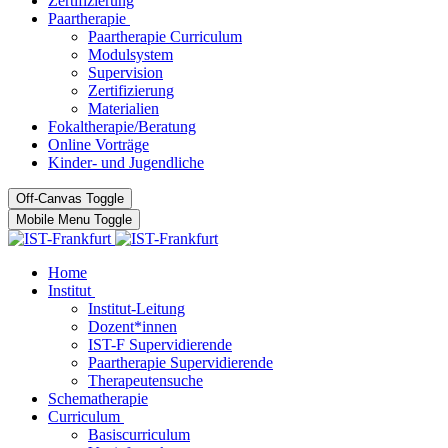
Zertifizierung
Paartherapie
Paartherapie Curriculum
Modulsystem
Supervision
Zertifizierung
Materialien
Fokaltherapie/Beratung
Online Vorträge
Kinder- und Jugendliche
Off-Canvas Toggle
Mobile Menu Toggle
Home
Institut
Institut-Leitung
Dozent*innen
IST-F Supervidierende
Paartherapie Supervidierende
Therapeutensuche
Schematherapie
Curriculum
Basiscurriculum