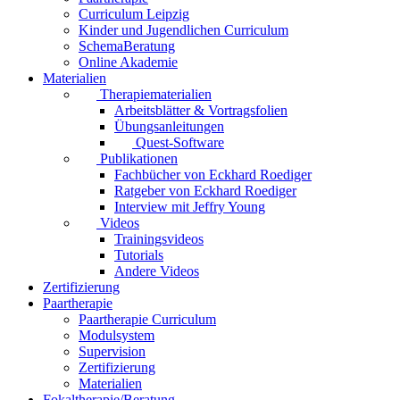
Curriculum Leipzig
Kinder und Jugendlichen Curriculum
SchemaBeratung
Online Akademie
Materialien
Therapiematerialien
Arbeitsblätter & Vortragsfolien
Übungsanleitungen
Quest-Software
Publikationen
Fachbücher von Eckhard Roediger
Ratgeber von Eckhard Roediger
Interview mit Jeffry Young
Videos
Trainingsvideos
Tutorials
Andere Videos
Zertifizierung
Paartherapie
Paartherapie Curriculum
Modulsystem
Supervision
Zertifizierung
Materialien
Fokaltherapie/Beratung