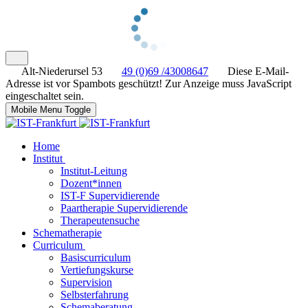
Alt-Niederursel 53
49 (0)69 /43008647
Diese E-Mail-
Adresse ist vor Spambots geschützt! Zur Anzeige muss JavaScript
eingeschaltet sein.
Mobile Menu Toggle
Home
Institut
Institut-Leitung
Dozent*innen
IST-F Supervidierende
Paartherapie Supervidierende
Therapeutensuche
Schematherapie
Curriculum
Basiscurriculum
Vertiefungskurse
Supervision
Selbsterfahrung
Schemaberatung