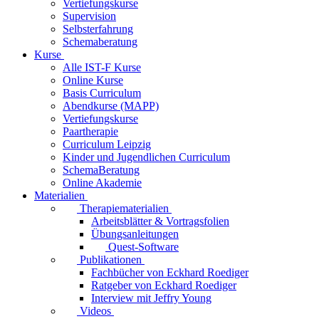
Vertiefungskurse
Supervision
Selbsterfahrung
Schemaberatung
Kurse
Alle IST-F Kurse
Online Kurse
Basis Curriculum
Abendkurse (MAPP)
Vertiefungskurse
Paartherapie
Curriculum Leipzig
Kinder und Jugendlichen Curriculum
SchemaBeratung
Online Akademie
Materialien
Therapiematerialien
Arbeitsblätter & Vortragsfolien
Übungsanleitungen
Quest-Software
Publikationen
Fachbücher von Eckhard Roediger
Ratgeber von Eckhard Roediger
Interview mit Jeffry Young
Videos