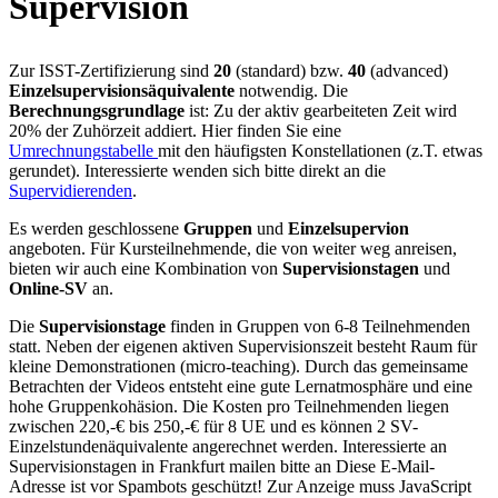
Supervision
Zur ISST-Zertifizierung sind
20
(standard) bzw.
40
(advanced)
Einzelsupervisionsäquivalente
notwendig. Die
Berechnungsgrundlage
ist: Zu der aktiv gearbeiteten Zeit wird
20% der Zuhörzeit addiert. Hier finden Sie eine
Umrechnungstabelle
mit den häufigsten Konstellationen (z.T. etwas
gerundet). Interessierte wenden sich bitte direkt an die
Supervidierenden
.
Es werden geschlossene
Gruppen
und
Einzelsupervion
angeboten. Für Kursteilnehmende, die von weiter weg anreisen,
bieten wir auch eine Kombination von
Supervisionstagen
und
Online-SV
an.
Die
Supervisionstage
finden in Gruppen von 6-8 Teilnehmenden
statt. Neben der eigenen aktiven Supervisionszeit besteht Raum für
kleine Demonstrationen (micro-teaching). Durch das gemeinsame
Betrachten der Videos entsteht eine gute Lernatmosphäre und eine
hohe Gruppenkohäsion. Die Kosten pro Teilnehmenden liegen
zwischen 220,-€ bis 250,-€ für 8 UE und es können 2 SV-
Einzelstundenäquivalente angerechnet werden. Interessierte an
Supervisionstagen in Frankfurt mailen bitte an
Diese E-Mail-
Adresse ist vor Spambots geschützt! Zur Anzeige muss JavaScript