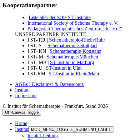
Kooperationspartner
Liste aller deutsche ST Institute
International Society of Schema Therapy e. V.
Pädagosich Therapeutisches Zentrum "der Hof"
UNSERE PARTNER INSTITUTE:
I ST- RR |
Schematherapie-Rhein/Ruhr
I ST- S |
Schematherapie-Stuttgart
I ST- KN |
Schematherapie-Konstanz
I ST- M |
Schematherapie-München
I ST- MB |
ST-Institut in Marburg
I ST- U |
ST-Institut in Ulm
I ST-RM |
ST-Institut in Rhein/Main
AGBs I Disclaimer & Datenschutz
Institut
Impressum
© Institut für Schematherapie - Frankfurt, Stand 2026
Off-Canvas Toggle
Home
Institut
MOD_MENU_TOGGLE_SUBMENU_LABEL
Institut-Leitung