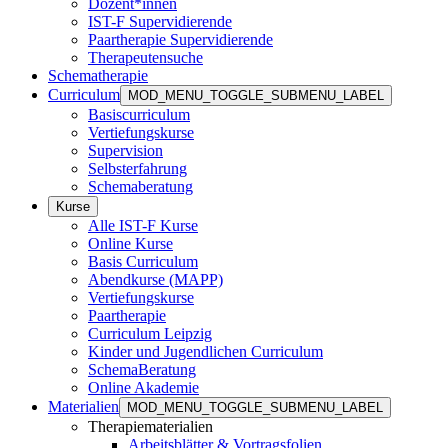
Dozent*innen
IST-F Supervidierende
Paartherapie Supervidierende
Therapeutensuche
Schematherapie
Curriculum
MOD_MENU_TOGGLE_SUBMENU_LABEL
Basiscurriculum
Vertiefungskurse
Supervision
Selbsterfahrung
Schemaberatung
Kurse
Alle IST-F Kurse
Online Kurse
Basis Curriculum
Abendkurse (MAPP)
Vertiefungskurse
Paartherapie
Curriculum Leipzig
Kinder und Jugendlichen Curriculum
SchemaBeratung
Online Akademie
Materialien
MOD_MENU_TOGGLE_SUBMENU_LABEL
Therapiematerialien
Arbeitsblätter & Vortragsfolien