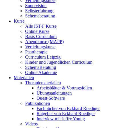
Vertiefungskurse
Supervision
Selbsterfahrung
Schemaberatung
Kurse
Alle IST-F Kurse
Online Kurse
Basis Curriculum
Abendkurse (MAPP)
Vertiefungskurse
Paartherapie
Curriculum Leipzig
Kinder und Jugendlichen Curriculum
SchemaBeratung
Online Akademie
Materialien
Therapiematerialien
Arbeitsblätter & Vortragsfolien
Übungsanleitungen
Quest-Software
Publikationen
Fachbücher von Eckhard Roediger
Ratgeber von Eckhard Roediger
Interview mit Jeffry Young
Videos