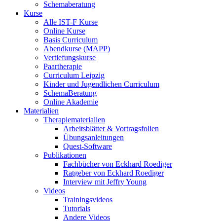
Schemaberatung
Kurse
Alle IST-F Kurse
Online Kurse
Basis Curriculum
Abendkurse (MAPP)
Vertiefungskurse
Paartherapie
Curriculum Leipzig
Kinder und Jugendlichen Curriculum
SchemaBeratung
Online Akademie
Materialien
Therapiematerialien
Arbeitsblätter & Vortragsfolien
Übungsanleitungen
Quest-Software
Publikationen
Fachbücher von Eckhard Roediger
Ratgeber von Eckhard Roediger
Interview mit Jeffry Young
Videos
Trainingsvideos
Tutorials
Andere Videos