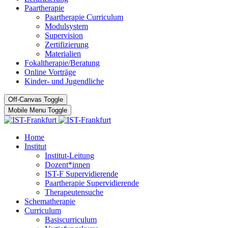
Paartherapie
Paartherapie Curriculum
Modulsystem
Supervision
Zertifizierung
Materialien
Fokaltherapie/Beratung
Online Vorträge
Kinder- und Jugendliche
Off-Canvas Toggle
Mobile Menu Toggle
Home
Institut
Institut-Leitung
Dozent*innen
IST-F Supervidierende
Paartherapie Supervidierende
Therapeutensuche
Schematherapie
Curriculum
Basiscurriculum