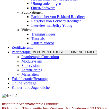
Übungsanleitungen
Quest-Software
Publikationen
Fachbücher von Eckhard Roediger
Ratgeber von Eckhard Roediger
Interview mit Jeffry Young
Videos
Trainingsvideos
Tutorials
Andere Videos
Zertifizierung
Paartherapie
MOD_MENU_TOGGLE_SUBMENU_LABEL
Paartherapie Curriculum
Modulsystem
Supervision
Zertifizierung
Materialien
Fokaltherapie/Beratung
Online Vorträge
Kinder- und Jugendliche
Institut für Schematherapie Frankfurt
Pädagogisch Therapeutiischen Zentrum; Alt-Niederursel 53 | 60439