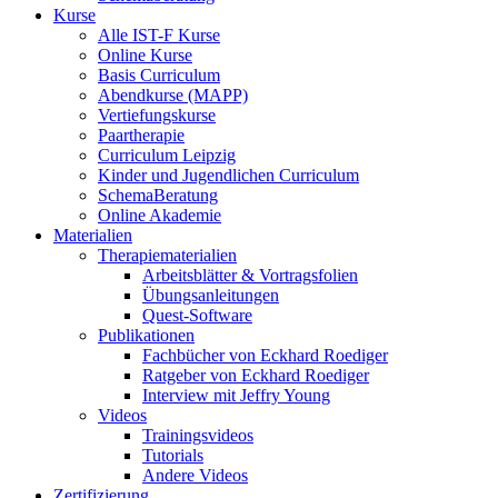
Kurse
Alle IST-F Kurse
Online Kurse
Basis Curriculum
Abendkurse (MAPP)
Vertiefungskurse
Paartherapie
Curriculum Leipzig
Kinder und Jugendlichen Curriculum
SchemaBeratung
Online Akademie
Materialien
Therapiematerialien
Arbeitsblätter & Vortragsfolien
Übungsanleitungen
Quest-Software
Publikationen
Fachbücher von Eckhard Roediger
Ratgeber von Eckhard Roediger
Interview mit Jeffry Young
Videos
Trainingsvideos
Tutorials
Andere Videos
Zertifizierung