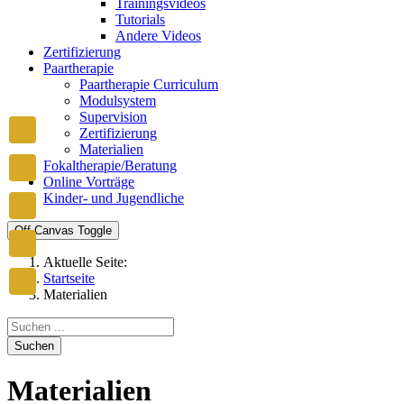
Trainingsvideos
Tutorials
Andere Videos
Zertifizierung
Paartherapie
Paartherapie Curriculum
Modulsystem
Supervision
Zertifizierung
Materialien
Fokaltherapie/Beratung
Online Vorträge
Kinder- und Jugendliche
Off-Canvas Toggle
Aktuelle Seite:
Startseite
Materialien
Suchen
Materialien