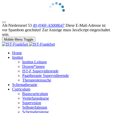
Alt-Niederursel 53
49 (0)69 /43008647
Diese E-Mail-Adresse ist
vor Spambots geschützt! Zur Anzeige muss JavaScript eingeschaltet
sein.
Mobile Menu Toggle
Home
Institut
Institut-Leitung
Dozent*innen
IST-F Supervidierende
Paartherapie Supervidierende
Therapeutensuche
Schematherapie
Curriculum
Basiscurriculum
Vertiefungskurse
Supervision
Selbsterfahrung
Schemaberatung