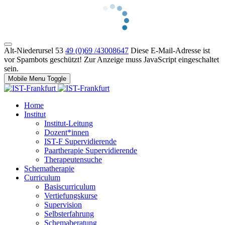
Alt-Niederursel 53
49 (0)69 /43008647
Diese E-Mail-Adresse ist
vor Spambots geschützt! Zur Anzeige muss JavaScript eingeschaltet
sein.
Mobile Menu Toggle
Home
Institut
Institut-Leitung
Dozent*innen
IST-F Supervidierende
Paartherapie Supervidierende
Therapeutensuche
Schematherapie
Curriculum
Basiscurriculum
Vertiefungskurse
Supervision
Selbsterfahrung
Schemaberatung