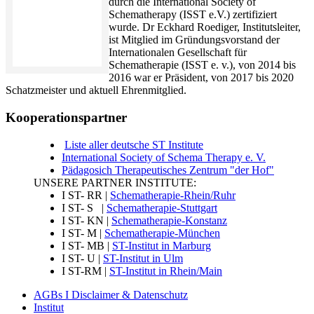
durch die International Society of
Schematherapy (ISST e.V.) zertifiziert
wurde. Dr Eckhard Roediger, Institutsleiter,
ist Mitglied im Gründungsvorstand der
Internationalen Gesellschaft für
Schematherapie (ISST e. v.), von 2014 bis
2016 war er Präsident, von 2017 bis 2020
Schatzmeister und aktuell Ehrenmitglied.
Kooperationspartner
Liste aller deutsche ST Institute
International Society of Schema Therapy e. V.
Pädagosich Therapeutisches Zentrum "der Hof"
UNSERE PARTNER INSTITUTE:
I ST- RR |
Schematherapie-Rhein/Ruhr
I ST- S |
Schematherapie-Stuttgart
I ST- KN |
Schematherapie-Konstanz
I ST- M |
Schematherapie-München
I ST- MB |
ST-Institut in Marburg
I ST- U |
ST-Institut in Ulm
I ST-RM |
ST-Institut in Rhein/Main
AGBs I Disclaimer & Datenschutz
Institut