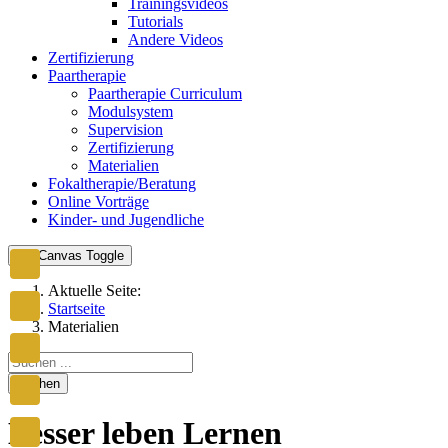
Trainingsvideos
Tutorials
Andere Videos
Zertifizierung
Paartherapie
Paartherapie Curriculum
Modulsystem
Supervision
Zertifizierung
Materialien
Fokaltherapie/Beratung
Online Vorträge
Kinder- und Jugendliche
Off-Canvas Toggle
Aktuelle Seite:
Startseite
Materialien
Suchen
Besser leben Lernen