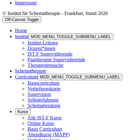
Impressum
© Institut für Schematherapie - Frankfurt, Stand 2026
Off-Canvas Toggle
Home
Institut
MOD_MENU_TOGGLE_SUBMENU_LABEL
Institut-Leitung
Dozent*innen
IST-F Supervidierende
Paartherapie Supervidierende
Therapeutensuche
Schematherapie
Curriculum
MOD_MENU_TOGGLE_SUBMENU_LABEL
Basiscurriculum
Vertiefungskurse
Supervision
Selbsterfahrung
Schemaberatung
Kurse
Alle IST-F Kurse
Online Kurse
Basis Curriculum
Abendkurse (MAPP)