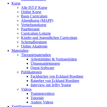
Kurse
Alle IST-F Kurse
Online Kurse
Basis Curriculum
Abendkurse (MAPP)
Vertiefungskurse
Paartherapie
Curriculum Leipzig
Kinder und Jugendlichen Curriculum
SchemaBeratung
Online Akademie
Materialien
Therapiematerialien
Arbeitsblätter & Vortragsfolien
Übungsanleitungen
Quest-Software
Publikationen
Fachbücher von Eckhard Roediger
Ratgeber von Eckhard Roediger
Interview mit Jeffry Young
Videos
Trainingsvideos
Tutorials
Andere Videos
Zertifizierung