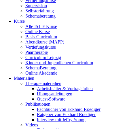
Vertiefungskurse
Supervision
Selbsterfahrung
Schemaberatung
Kurse
Alle IST-F Kurse
Online Kurse
Basis Curriculum
Abendkurse (MAPP)
Vertiefungskurse
Paartherapie
Curriculum Leipzig
Kinder und Jugendlichen Curriculum
SchemaBeratung
Online Akademie
Materialien
Therapiematerialien
Arbeitsblätter & Vortragsfolien
Übungsanleitungen
Quest-Software
Publikationen
Fachbücher von Eckhard Roediger
Ratgeber von Eckhard Roediger
Interview mit Jeffry Young
Videos