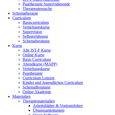
Paartherapie Supervidierende
Therapeutensuche
Schematherapie
Curriculum
Basiscurriculum
Vertiefungskurse
Supervision
Selbsterfahrung
Schemaberatung
Kurse
Alle IST-F Kurse
Online Kurse
Basis Curriculum
Abendkurse (MAPP)
Vertiefungskurse
Paartherapie
Curriculum Leipzig
Kinder und Jugendlichen Curriculum
SchemaBeratung
Online Akademie
Materialien
Therapiematerialien
Arbeitsblätter & Vortragsfolien
Übungsanleitungen
Quest-Software