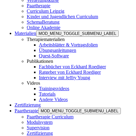
Vertiefungskurse
Paartherapie
Curriculum Leipzig
Kinder und Jugendlichen Curriculum
SchemaBeratung
Online Akademie
Materialien
MOD_MENU_TOGGLE_SUBMENU_LABEL
Therapiematerialien
Arbeitsblätter & Vortragsfolien
Übungsanleitungen
Quest-Software
Publikationen
Fachbücher von Eckhard Roediger
Ratgeber von Eckhard Roediger
Interview mit Jeffry Young
Videos
Trainingsvideos
Tutorials
Andere Videos
Zertifizierung
Paartherapie
MOD_MENU_TOGGLE_SUBMENU_LABEL
Paartherapie Curriculum
Modulsystem
Supervision
Zertifizierung