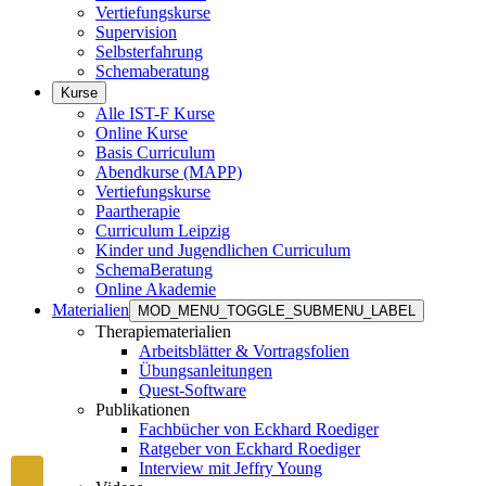
Vertiefungskurse
Supervision
Selbsterfahrung
Schemaberatung
Kurse
Alle IST-F Kurse
Online Kurse
Basis Curriculum
Abendkurse (MAPP)
Vertiefungskurse
Paartherapie
Curriculum Leipzig
Kinder und Jugendlichen Curriculum
SchemaBeratung
Online Akademie
Materialien
MOD_MENU_TOGGLE_SUBMENU_LABEL
Therapiematerialien
Arbeitsblätter & Vortragsfolien
Übungsanleitungen
Quest-Software
Publikationen
Fachbücher von Eckhard Roediger
Ratgeber von Eckhard Roediger
Interview mit Jeffry Young