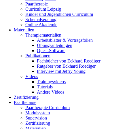
Paartherapie
Curriculum Leipzig
Kinder und Jugendlichen Curriculum
SchemaBeratung
Online Akademie
Materialien
Therapiematerialien
Arbeitsblätter & Vortragsfolien
Übungsanleitungen
Quest-Software
Publikationen
Fachbücher von Eckhard Roediger
Ratgeber von Eckhard Roediger
Interview mit Jeffry Young
Videos
Trainingsvideos
Tutorials
Andere Videos
Zertifizierung
Paartherapie
Paartherapie Curriculum
Modulsystem
Supervision
Zertifizierung
Materialien