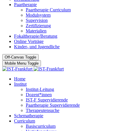
Paartherapie
Paartherapie Curriculum
Modulsystem
Supervision
Zertifizierung
Materialien
Fokaltherapie/Beratung
Online Vorträge
Kinder- und Jugendliche
Off-Canvas Toggle
Mobile Menu Toggle
Home
Institut
Institut-Leitung
Dozent*innen
IST-F Supervidierende
Paartherapie Supervidierende
Therapeutensuche
Schematherapie
Curriculum
Basiscurriculum