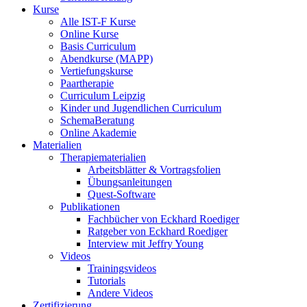
Kurse
Alle IST-F Kurse
Online Kurse
Basis Curriculum
Abendkurse (MAPP)
Vertiefungskurse
Paartherapie
Curriculum Leipzig
Kinder und Jugendlichen Curriculum
SchemaBeratung
Online Akademie
Materialien
Therapiematerialien
Arbeitsblätter & Vortragsfolien
Übungsanleitungen
Quest-Software
Publikationen
Fachbücher von Eckhard Roediger
Ratgeber von Eckhard Roediger
Interview mit Jeffry Young
Videos
Trainingsvideos
Tutorials
Andere Videos
Zertifizierung