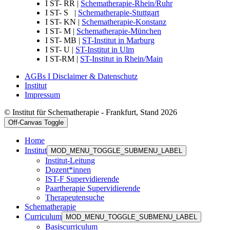
I ST- RR |
Schematherapie-Rhein/Ruhr
I ST- S |
Schematherapie-Stuttgart
I ST- KN |
Schematherapie-Konstanz
I ST- M |
Schematherapie-München
I ST- MB |
ST-Institut in Marburg
I ST- U |
ST-Institut in Ulm
I ST-RM |
ST-Institut in Rhein/Main
AGBs I Disclaimer & Datenschutz
Institut
Impressum
© Institut für Schematherapie - Frankfurt, Stand 2026
Off-Canvas Toggle
Home
Institut
MOD_MENU_TOGGLE_SUBMENU_LABEL
Institut-Leitung
Dozent*innen
IST-F Supervidierende
Paartherapie Supervidierende
Therapeutensuche
Schematherapie
Curriculum
MOD_MENU_TOGGLE_SUBMENU_LABEL
Basiscurriculum