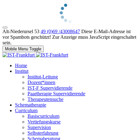
Alt-Niederursel 53
49 (0)69 /43008647
Diese E-Mail-Adresse ist
vor Spambots geschützt! Zur Anzeige muss JavaScript eingeschaltet
sein.
Mobile Menu Toggle
Home
Institut
Institut-Leitung
Dozent*innen
IST-F Supervidierende
Paartherapie Supervidierende
Therapeutensuche
Schematherapie
Curriculum
Basiscurriculum
Vertiefungskurse
Supervision
Selbsterfahrung
Schemaberatung