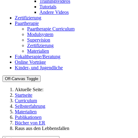
Trainingsvideos
Tutorials
Andere Videos
Zertifizierung
Paartherapie
Paartherapie Curriculum
Modulsystem
Supervision
Zertifizierung
Materialien
Fokaltherapie/Beratung
Online Vorträge
Kinder- und Jugendliche
Off-Canvas Toggle
Aktuelle Seite:
Startseite
Curriculum
Selbsterfahrung
Materialien
Publikationen
Bücher von ER
Raus aus den Lebbensfallen