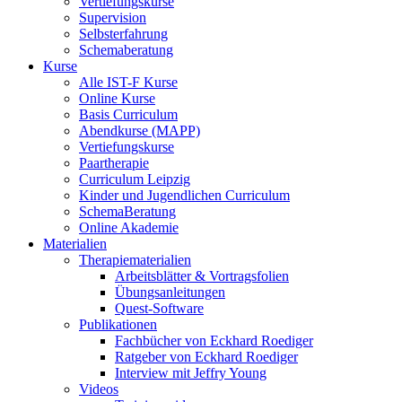
Vertiefungskurse
Supervision
Selbsterfahrung
Schemaberatung
Kurse
Alle IST-F Kurse
Online Kurse
Basis Curriculum
Abendkurse (MAPP)
Vertiefungskurse
Paartherapie
Curriculum Leipzig
Kinder und Jugendlichen Curriculum
SchemaBeratung
Online Akademie
Materialien
Therapiematerialien
Arbeitsblätter & Vortragsfolien
Übungsanleitungen
Quest-Software
Publikationen
Fachbücher von Eckhard Roediger
Ratgeber von Eckhard Roediger
Interview mit Jeffry Young
Videos