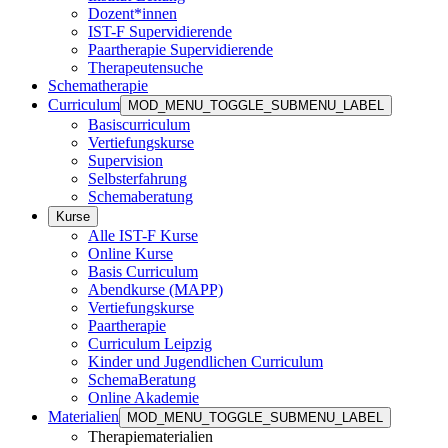
Dozent*innen
IST-F Supervidierende
Paartherapie Supervidierende
Therapeutensuche
Schematherapie
Curriculum
MOD_MENU_TOGGLE_SUBMENU_LABEL
Basiscurriculum
Vertiefungskurse
Supervision
Selbsterfahrung
Schemaberatung
Kurse
Alle IST-F Kurse
Online Kurse
Basis Curriculum
Abendkurse (MAPP)
Vertiefungskurse
Paartherapie
Curriculum Leipzig
Kinder und Jugendlichen Curriculum
SchemaBeratung
Online Akademie
Materialien
MOD_MENU_TOGGLE_SUBMENU_LABEL
Therapiematerialien