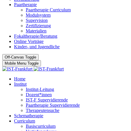
Paartherapie
Paartherapie Curriculum
Modulsystem
Supervision
Zertifizierung
Materialien
Fokaltherapie/Beratung
Online Vorträge
Kinder- und Jugendliche
Off-Canvas Toggle
Mobile Menu Toggle
Home
Institut
Institut-Leitung
Dozent*innen
IST-F Supervidierende
Paartherapie Supervidierende
Therapeutensuche
Schematherapie
Curriculum
Basiscurriculum