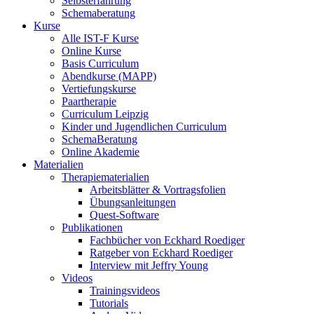
Selbsterfahrung
Schemaberatung
Kurse
Alle IST-F Kurse
Online Kurse
Basis Curriculum
Abendkurse (MAPP)
Vertiefungskurse
Paartherapie
Curriculum Leipzig
Kinder und Jugendlichen Curriculum
SchemaBeratung
Online Akademie
Materialien
Therapiematerialien
Arbeitsblätter & Vortragsfolien
Übungsanleitungen
Quest-Software
Publikationen
Fachbücher von Eckhard Roediger
Ratgeber von Eckhard Roediger
Interview mit Jeffry Young
Videos
Trainingsvideos
Tutorials