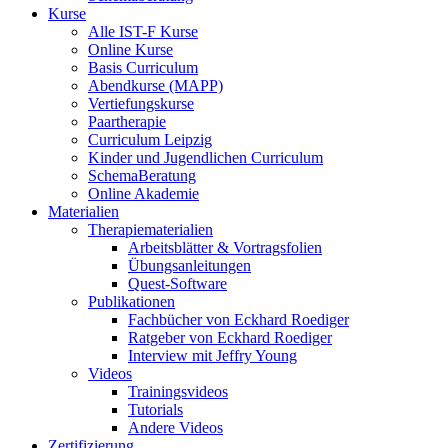
Kurse
Alle IST-F Kurse
Online Kurse
Basis Curriculum
Abendkurse (MAPP)
Vertiefungskurse
Paartherapie
Curriculum Leipzig
Kinder und Jugendlichen Curriculum
SchemaBeratung
Online Akademie
Materialien
Therapiematerialien
Arbeitsblätter & Vortragsfolien
Übungsanleitungen
Quest-Software
Publikationen
Fachbücher von Eckhard Roediger
Ratgeber von Eckhard Roediger
Interview mit Jeffry Young
Videos
Trainingsvideos
Tutorials
Andere Videos
Zertifizierung