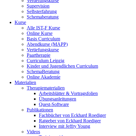
Vertiefungskurse
Supervision
Selbsterfahrung
Schemaberatung
Kurse
Alle IST-F Kurse
Online Kurse
Basis Curriculum
Abendkurse (MAPP)
Vertiefungskurse
Paartherapie
Curriculum Leipzig
Kinder und Jugendlichen Curriculum
SchemaBeratung
Online Akademie
Materialien
Therapiematerialien
Arbeitsblätter & Vortragsfolien
Übungsanleitungen
Quest-Software
Publikationen
Fachbücher von Eckhard Roediger
Ratgeber von Eckhard Roediger
Interview mit Jeffry Young
Videos