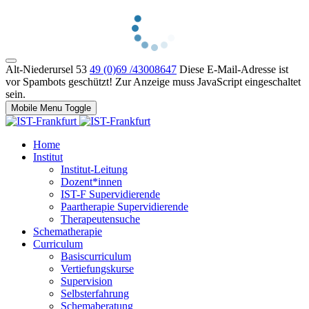
Alt-Niederursel 53
49 (0)69 /43008647
Diese E-Mail-Adresse ist
vor Spambots geschützt! Zur Anzeige muss JavaScript eingeschaltet
sein.
Mobile Menu Toggle
Home
Institut
Institut-Leitung
Dozent*innen
IST-F Supervidierende
Paartherapie Supervidierende
Therapeutensuche
Schematherapie
Curriculum
Basiscurriculum
Vertiefungskurse
Supervision
Selbsterfahrung
Schemaberatung