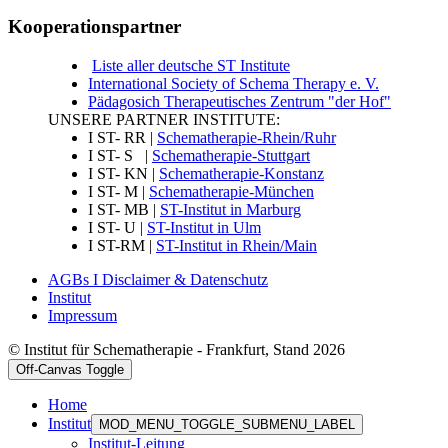
Kooperationspartner
Liste aller deutsche ST Institute
International Society of Schema Therapy e. V.
Pädagosich Therapeutisches Zentrum "der Hof"
UNSERE PARTNER INSTITUTE:
I ST- RR |
Schematherapie-Rhein/Ruhr
I ST- S |
Schematherapie-Stuttgart
I ST- KN |
Schematherapie-Konstanz
I ST- M |
Schematherapie-München
I ST- MB |
ST-Institut in Marburg
I ST- U |
ST-Institut in Ulm
I ST-RM |
ST-Institut in Rhein/Main
AGBs I Disclaimer & Datenschutz
Institut
Impressum
© Institut für Schematherapie - Frankfurt, Stand 2026
Off-Canvas Toggle
Home
Institut
MOD_MENU_TOGGLE_SUBMENU_LABEL
Institut-Leitung