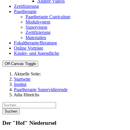
Andere Videos
Zertifizierung
Paartherapie
Paartherapie Curriculum
Modulsystem
Supervision
Zertifizierung
Materialien
Fokaltherapie/Beratung
Online Vorträge
Kinder- und Jugendliche
Off-Canvas Toggle
Aktuelle Seite:
Startseite
Institut
Paartherapie Supervidierende
Julia Hinrichs
Suchen
Der "Hof" Niederursel