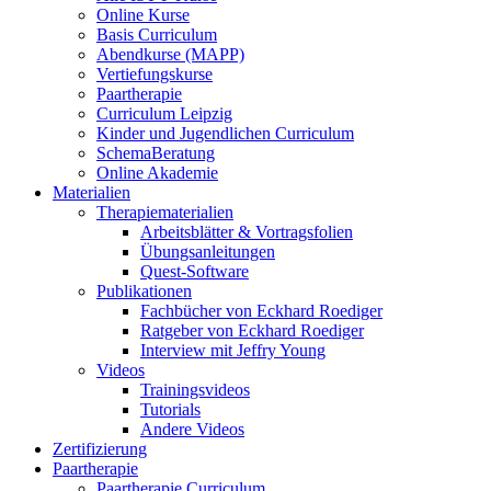
Online Kurse
Basis Curriculum
Abendkurse (MAPP)
Vertiefungskurse
Paartherapie
Curriculum Leipzig
Kinder und Jugendlichen Curriculum
SchemaBeratung
Online Akademie
Materialien
Therapiematerialien
Arbeitsblätter & Vortragsfolien
Übungsanleitungen
Quest-Software
Publikationen
Fachbücher von Eckhard Roediger
Ratgeber von Eckhard Roediger
Interview mit Jeffry Young
Videos
Trainingsvideos
Tutorials
Andere Videos
Zertifizierung
Paartherapie
Paartherapie Curriculum