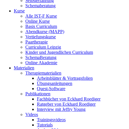
Selbsterfahrung
Schemaberatung
Kurse
Alle IST-F Kurse
Online Kurse
Basis Curriculum
Abendkurse (MAPP)
Vertiefungskurse
Paartherapie
Curriculum Leipzig
Kinder und Jugendlichen Curriculum
SchemaBeratung
Online Akademie
Materialien
Therapiematerialien
Arbeitsblätter & Vortragsfolien
Übungsanleitungen
Quest-Software
Publikationen
Fachbücher von Eckhard Roediger
Ratgeber von Eckhard Roediger
Interview mit Jeffry Young
Videos
Trainingsvideos
Tutorials