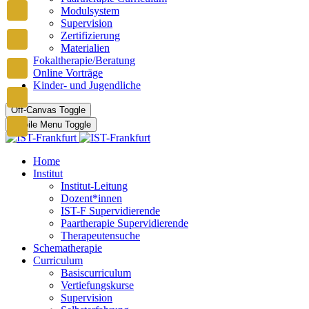
Modulsystem
Supervision
Zertifizierung
Materialien
Fokaltherapie/Beratung
Online Vorträge
Kinder- und Jugendliche
Off-Canvas Toggle
Mobile Menu Toggle
Home
Institut
Institut-Leitung
Dozent*innen
IST-F Supervidierende
Paartherapie Supervidierende
Therapeutensuche
Schematherapie
Curriculum
Basiscurriculum
Vertiefungskurse
Supervision