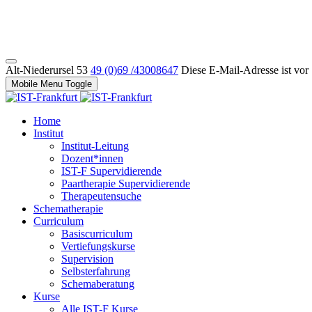
Alt-Niederursel 53
49 (0)69 /43008647
Diese E-Mail-Adresse ist vor
Mobile Menu Toggle
Home
Institut
Institut-Leitung
Dozent*innen
IST-F Supervidierende
Paartherapie Supervidierende
Therapeutensuche
Schematherapie
Curriculum
Basiscurriculum
Vertiefungskurse
Supervision
Selbsterfahrung
Schemaberatung
Kurse
Alle IST-F Kurse