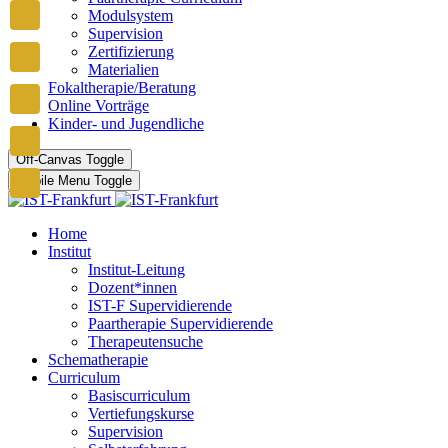
Modulsystem
Supervision
Zertifizierung
Materialien
Fokaltherapie/Beratung
Online Vorträge
Kinder- und Jugendliche
Off-Canvas Toggle
Mobile Menu Toggle
Home
Institut
Institut-Leitung
Dozent*innen
IST-F Supervidierende
Paartherapie Supervidierende
Therapeutensuche
Schematherapie
Curriculum
Basiscurriculum
Vertiefungskurse
Supervision