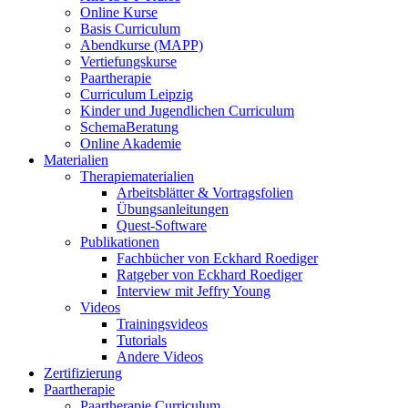
Online Kurse
Basis Curriculum
Abendkurse (MAPP)
Vertiefungskurse
Paartherapie
Curriculum Leipzig
Kinder und Jugendlichen Curriculum
SchemaBeratung
Online Akademie
Materialien
Therapiematerialien
Arbeitsblätter & Vortragsfolien
Übungsanleitungen
Quest-Software
Publikationen
Fachbücher von Eckhard Roediger
Ratgeber von Eckhard Roediger
Interview mit Jeffry Young
Videos
Trainingsvideos
Tutorials
Andere Videos
Zertifizierung
Paartherapie
Paartherapie Curriculum