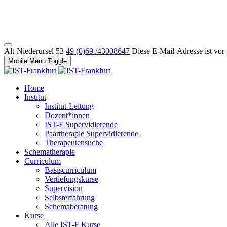
Alt-Niederursel 53
49 (0)69 /43008647
Diese E-Mail-Adresse ist vor
Mobile Menu Toggle
Home
Institut
Institut-Leitung
Dozent*innen
IST-F Supervidierende
Paartherapie Supervidierende
Therapeutensuche
Schematherapie
Curriculum
Basiscurriculum
Vertiefungskurse
Supervision
Selbsterfahrung
Schemaberatung
Kurse
Alle IST-F Kurse