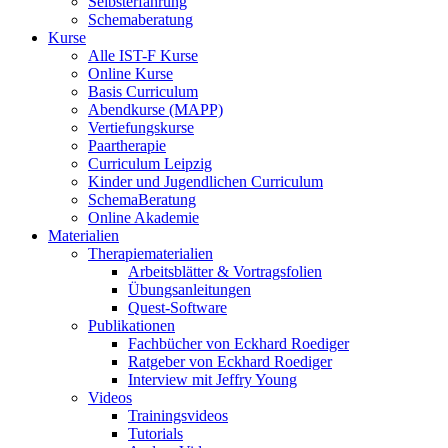
Selbsterfahrung
Schemaberatung
Kurse
Alle IST-F Kurse
Online Kurse
Basis Curriculum
Abendkurse (MAPP)
Vertiefungskurse
Paartherapie
Curriculum Leipzig
Kinder und Jugendlichen Curriculum
SchemaBeratung
Online Akademie
Materialien
Therapiematerialien
Arbeitsblätter & Vortragsfolien
Übungsanleitungen
Quest-Software
Publikationen
Fachbücher von Eckhard Roediger
Ratgeber von Eckhard Roediger
Interview mit Jeffry Young
Videos
Trainingsvideos
Tutorials