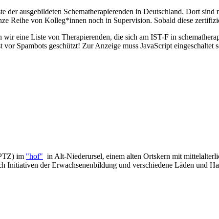
ste der ausgebildeten Schematherapierenden in Deutschland. Dort sind nu
nze Reihe von Kolleg*innen noch in Supervision. Sobald diese zertifizie
r eine Liste von Therapierenden, die sich am IST-F in schematherape
t vor Spambots geschützt! Zur Anzeige muss JavaScript eingeschaltet s
(PTZ) im
"hof"
in Alt-Niederursel, einem alten Ortskern mit mittelalter
uch Initiativen der Erwachsenenbildung und verschiedene Läden und Ha