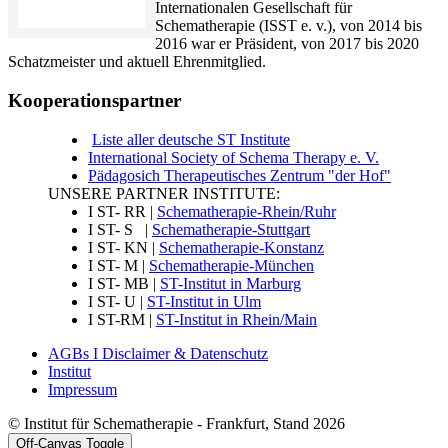
Internationalen Gesellschaft für
Schematherapie (ISST e. v.), von 2014 bis
2016 war er Präsident, von 2017 bis 2020
Schatzmeister und aktuell Ehrenmitglied.
Kooperationspartner
Liste aller deutsche ST Institute
International Society of Schema Therapy e. V.
Pädagosich Therapeutisches Zentrum "der Hof"
UNSERE PARTNER INSTITUTE:
I ST- RR |
Schematherapie-Rhein/Ruhr
I ST- S |
Schematherapie-Stuttgart
I ST- KN |
Schematherapie-Konstanz
I ST- M |
Schematherapie-München
I ST- MB |
ST-Institut in Marburg
I ST- U |
ST-Institut in Ulm
I ST-RM |
ST-Institut in Rhein/Main
AGBs I Disclaimer & Datenschutz
Institut
Impressum
© Institut für Schematherapie - Frankfurt, Stand 2026
Off-Canvas Toggle