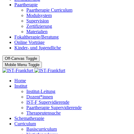
Paartherapie
Paartherapie Curriculum
Modulsystem
Supervision
Zertifizierung
Materialien
Fokaltherapie/Beratung
Online Vorträge
Kinder- und Jugendliche
Off-Canvas Toggle
Mobile Menu Toggle
Home
Institut
Institut-Leitung
Dozent*innen
IST-F Supervidierende
Paartherapie Supervidierende
Therapeutensuche
Schematherapie
Curriculum
Basiscurriculum