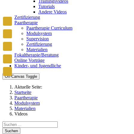
Trainingsvideos
Tutorials
Andere Videos
Zertifizierung
Paartherapie
Paartherapie Curriculum
Modulsystem
Supervision
Zertifizierung
Materialien
Fokaltherapie/Beratung
Online Vorträge
Kinder- und Jugendliche
Off-Canvas Toggle
Aktuelle Seite:
Startseite
Paartherapie
Modulsystem
Materialien
Videos
Suchen