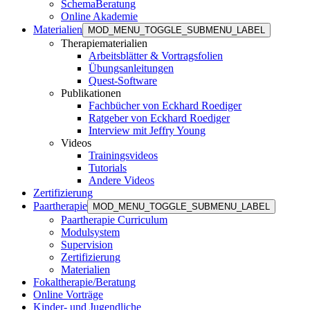
SchemaBeratung
Online Akademie
Materialien
MOD_MENU_TOGGLE_SUBMENU_LABEL
Therapiematerialien
Arbeitsblätter & Vortragsfolien
Übungsanleitungen
Quest-Software
Publikationen
Fachbücher von Eckhard Roediger
Ratgeber von Eckhard Roediger
Interview mit Jeffry Young
Videos
Trainingsvideos
Tutorials
Andere Videos
Zertifizierung
Paartherapie
MOD_MENU_TOGGLE_SUBMENU_LABEL
Paartherapie Curriculum
Modulsystem
Supervision
Zertifizierung
Materialien
Fokaltherapie/Beratung
Online Vorträge
Kinder- und Jugendliche