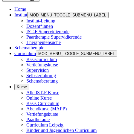
Home
Institut
MOD_MENU_TOGGLE_SUBMENU_LABEL
Institut-Leitung
Dozent*innen
IST-F Supervidierende
Paartherapie Supervidierende
Therapeutensuche
Schematherapie
Curriculum
MOD_MENU_TOGGLE_SUBMENU_LABEL
Basiscurriculum
Vertiefungskurse
Supervision
Selbsterfahrung
Schemaberatung
Kurse
Alle IST-F Kurse
Online Kurse
Basis Curriculum
Abendkurse (MAPP)
Vertiefungskurse
Paartherapie
Curriculum Leipzig
Kinder und Jugendlichen Curriculum