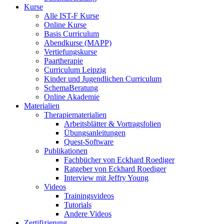
Kurse
Alle IST-F Kurse
Online Kurse
Basis Curriculum
Abendkurse (MAPP)
Vertiefungskurse
Paartherapie
Curriculum Leipzig
Kinder und Jugendlichen Curriculum
SchemaBeratung
Online Akademie
Materialien
Therapiematerialien
Arbeitsblätter & Vortragsfolien
Übungsanleitungen
Quest-Software
Publikationen
Fachbücher von Eckhard Roediger
Ratgeber von Eckhard Roediger
Interview mit Jeffry Young
Videos
Trainingsvideos
Tutorials
Andere Videos
Zertifizierung