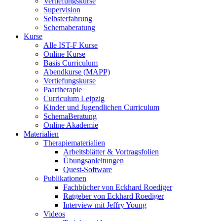
Vertiefungskurse
Supervision
Selbsterfahrung
Schemaberatung
Kurse
Alle IST-F Kurse
Online Kurse
Basis Curriculum
Abendkurse (MAPP)
Vertiefungskurse
Paartherapie
Curriculum Leipzig
Kinder und Jugendlichen Curriculum
SchemaBeratung
Online Akademie
Materialien
Therapiematerialien
Arbeitsblätter & Vortragsfolien
Übungsanleitungen
Quest-Software
Publikationen
Fachbücher von Eckhard Roediger
Ratgeber von Eckhard Roediger
Interview mit Jeffry Young
Videos