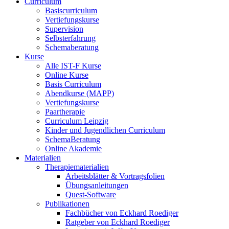
Curriculum
Basiscurriculum
Vertiefungskurse
Supervision
Selbsterfahrung
Schemaberatung
Kurse
Alle IST-F Kurse
Online Kurse
Basis Curriculum
Abendkurse (MAPP)
Vertiefungskurse
Paartherapie
Curriculum Leipzig
Kinder und Jugendlichen Curriculum
SchemaBeratung
Online Akademie
Materialien
Therapiematerialien
Arbeitsblätter & Vortragsfolien
Übungsanleitungen
Quest-Software
Publikationen
Fachbücher von Eckhard Roediger
Ratgeber von Eckhard Roediger