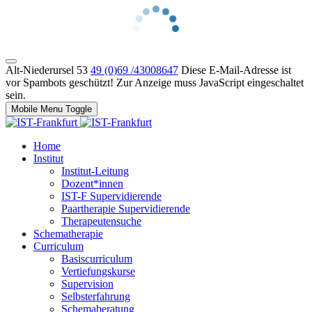
Alt-Niederursel 53
49 (0)69 /43008647
Diese E-Mail-Adresse ist
vor Spambots geschützt! Zur Anzeige muss JavaScript eingeschaltet
sein.
Mobile Menu Toggle
Home
Institut
Institut-Leitung
Dozent*innen
IST-F Supervidierende
Paartherapie Supervidierende
Therapeutensuche
Schematherapie
Curriculum
Basiscurriculum
Vertiefungskurse
Supervision
Selbsterfahrung
Schemaberatung