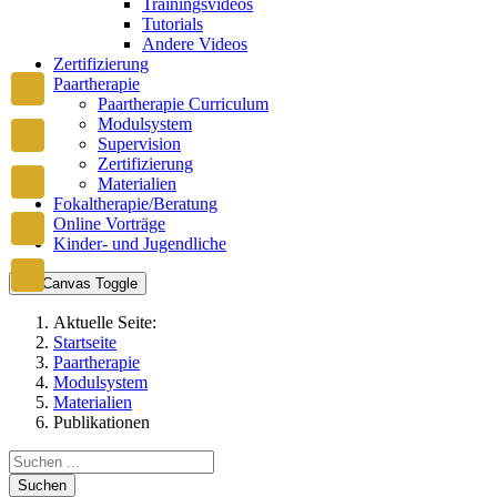
Trainingsvideos
Tutorials
Andere Videos
Zertifizierung
Paartherapie
Paartherapie Curriculum
Modulsystem
Supervision
Zertifizierung
Materialien
Fokaltherapie/Beratung
Online Vorträge
Kinder- und Jugendliche
Off-Canvas Toggle
Aktuelle Seite:
Startseite
Paartherapie
Modulsystem
Materialien
Publikationen
Suchen