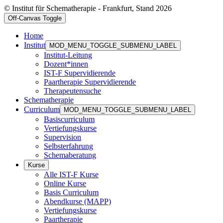
© Institut für Schematherapie - Frankfurt, Stand 2026
Off-Canvas Toggle
Home
Institut
MOD_MENU_TOGGLE_SUBMENU_LABEL
Institut-Leitung
Dozent*innen
IST-F Supervidierende
Paartherapie Supervidierende
Therapeutensuche
Schematherapie
Curriculum
MOD_MENU_TOGGLE_SUBMENU_LABEL
Basiscurriculum
Vertiefungskurse
Supervision
Selbsterfahrung
Schemaberatung
Kurse
Alle IST-F Kurse
Online Kurse
Basis Curriculum
Abendkurse (MAPP)
Vertiefungskurse
Paartherapie