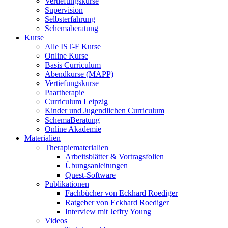
Vertiefungskurse
Supervision
Selbsterfahrung
Schemaberatung
Kurse
Alle IST-F Kurse
Online Kurse
Basis Curriculum
Abendkurse (MAPP)
Vertiefungskurse
Paartherapie
Curriculum Leipzig
Kinder und Jugendlichen Curriculum
SchemaBeratung
Online Akademie
Materialien
Therapiematerialien
Arbeitsblätter & Vortragsfolien
Übungsanleitungen
Quest-Software
Publikationen
Fachbücher von Eckhard Roediger
Ratgeber von Eckhard Roediger
Interview mit Jeffry Young
Videos