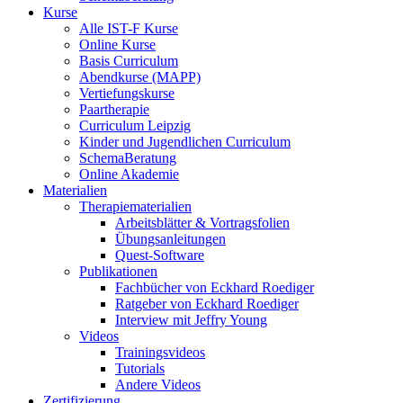
Kurse
Alle IST-F Kurse
Online Kurse
Basis Curriculum
Abendkurse (MAPP)
Vertiefungskurse
Paartherapie
Curriculum Leipzig
Kinder und Jugendlichen Curriculum
SchemaBeratung
Online Akademie
Materialien
Therapiematerialien
Arbeitsblätter & Vortragsfolien
Übungsanleitungen
Quest-Software
Publikationen
Fachbücher von Eckhard Roediger
Ratgeber von Eckhard Roediger
Interview mit Jeffry Young
Videos
Trainingsvideos
Tutorials
Andere Videos
Zertifizierung