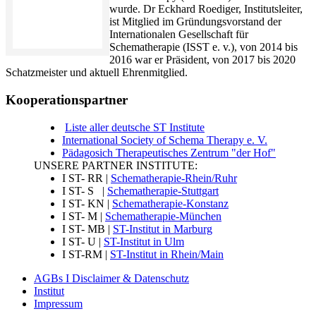
wurde. Dr Eckhard Roediger, Institutsleiter,
ist Mitglied im Gründungsvorstand der
Internationalen Gesellschaft für
Schematherapie (ISST e. v.), von 2014 bis
2016 war er Präsident, von 2017 bis 2020
Schatzmeister und aktuell Ehrenmitglied.
Kooperationspartner
Liste aller deutsche ST Institute
International Society of Schema Therapy e. V.
Pädagosich Therapeutisches Zentrum "der Hof"
UNSERE PARTNER INSTITUTE:
I ST- RR |
Schematherapie-Rhein/Ruhr
I ST- S |
Schematherapie-Stuttgart
I ST- KN |
Schematherapie-Konstanz
I ST- M |
Schematherapie-München
I ST- MB |
ST-Institut in Marburg
I ST- U |
ST-Institut in Ulm
I ST-RM |
ST-Institut in Rhein/Main
AGBs I Disclaimer & Datenschutz
Institut
Impressum