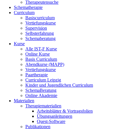
Therapeutensuche
Schematherapie
Curriculum
Basiscurriculum
Vertiefungskurse
Supervision
Selbsterfahrung
Schemaberatung
Kurse
Alle IST-F Kurse
Online Kurse
Basis Curriculum
Abendkurse (MAPP)
Vertiefungskurse
Paartherapie
Curriculum Leipzig
Kinder und Jugendlichen Curriculum
SchemaBeratung
Online Akademie
Materialien
Therapiematerialien
Arbeitsblätter & Vortragsfolien
Übungsanleitungen
Quest-Software
Publikationen