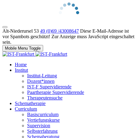
Alt-Niederursel 53
49 (0)69 /43008647
Diese E-Mail-Adresse ist
vor Spambots geschützt! Zur Anzeige muss JavaScript eingeschaltet
sein.
Mobile Menu Toggle
Home
Institut
Institut-Leitung
Dozent*innen
IST-F Supervidierende
Paartherapie Supervidierende
Therapeutensuche
Schematherapie
Curriculum
Basiscurriculum
Vertiefungskurse
Supervision
Selbsterfahrung
Schemaberatung