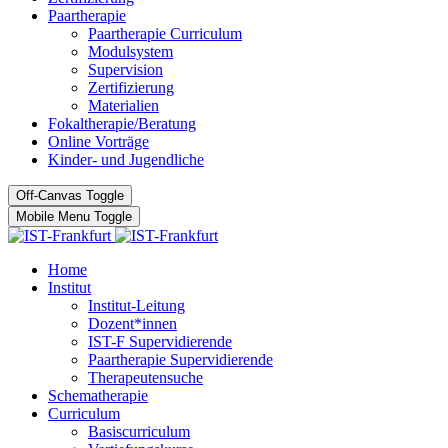
Paartherapie
Paartherapie Curriculum
Modulsystem
Supervision
Zertifizierung
Materialien
Fokaltherapie/Beratung
Online Vorträge
Kinder- und Jugendliche
Off-Canvas Toggle
Mobile Menu Toggle
Home
Institut
Institut-Leitung
Dozent*innen
IST-F Supervidierende
Paartherapie Supervidierende
Therapeutensuche
Schematherapie
Curriculum
Basiscurriculum