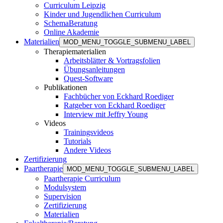
Curriculum Leipzig
Kinder und Jugendlichen Curriculum
SchemaBeratung
Online Akademie
Materialien
MOD_MENU_TOGGLE_SUBMENU_LABEL
Therapiematerialien
Arbeitsblätter & Vortragsfolien
Übungsanleitungen
Quest-Software
Publikationen
Fachbücher von Eckhard Roediger
Ratgeber von Eckhard Roediger
Interview mit Jeffry Young
Videos
Trainingsvideos
Tutorials
Andere Videos
Zertifizierung
Paartherapie
MOD_MENU_TOGGLE_SUBMENU_LABEL
Paartherapie Curriculum
Modulsystem
Supervision
Zertifizierung
Materialien