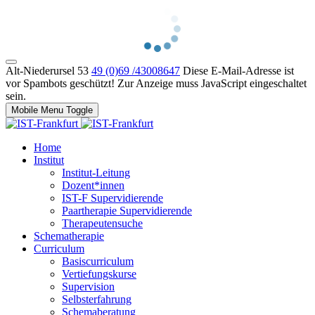
Alt-Niederursel 53
49 (0)69 /43008647
Diese E-Mail-Adresse ist
vor Spambots geschützt! Zur Anzeige muss JavaScript eingeschaltet
sein.
Mobile Menu Toggle
Home
Institut
Institut-Leitung
Dozent*innen
IST-F Supervidierende
Paartherapie Supervidierende
Therapeutensuche
Schematherapie
Curriculum
Basiscurriculum
Vertiefungskurse
Supervision
Selbsterfahrung
Schemaberatung