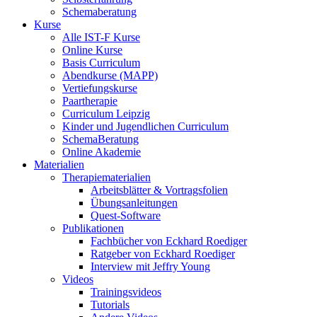
Schemaberatung
Kurse
Alle IST-F Kurse
Online Kurse
Basis Curriculum
Abendkurse (MAPP)
Vertiefungskurse
Paartherapie
Curriculum Leipzig
Kinder und Jugendlichen Curriculum
SchemaBeratung
Online Akademie
Materialien
Therapiematerialien
Arbeitsblätter & Vortragsfolien
Übungsanleitungen
Quest-Software
Publikationen
Fachbücher von Eckhard Roediger
Ratgeber von Eckhard Roediger
Interview mit Jeffry Young
Videos
Trainingsvideos
Tutorials