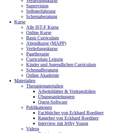
Vertiefungskurse
Supervision
Selbsterfahrung
Schemaberatung
Kurse
Alle IST-F Kurse
Online Kurse
Basis Curriculum
Abendkurse (MAPP)
Vertiefungskurse
Paartherapie
Curriculum Leipzig
Kinder und Jugendlichen Curriculum
SchemaBeratung
Online Akademie
Materialien
Therapiematerialien
Arbeitsblätter & Vortragsfolien
Übungsanleitungen
Quest-Software
Publikationen
Fachbücher von Eckhard Roediger
Ratgeber von Eckhard Roediger
Interview mit Jeffry Young
Videos