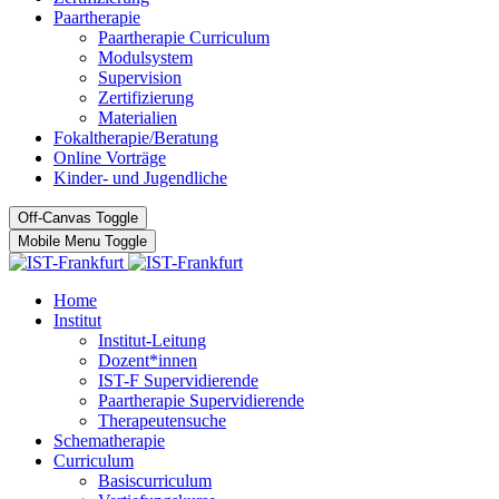
Paartherapie
Paartherapie Curriculum
Modulsystem
Supervision
Zertifizierung
Materialien
Fokaltherapie/Beratung
Online Vorträge
Kinder- und Jugendliche
Off-Canvas Toggle
Mobile Menu Toggle
Home
Institut
Institut-Leitung
Dozent*innen
IST-F Supervidierende
Paartherapie Supervidierende
Therapeutensuche
Schematherapie
Curriculum
Basiscurriculum