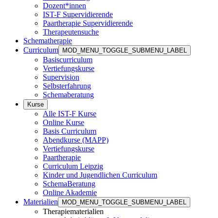
Dozent*innen
IST-F Supervidierende
Paartherapie Supervidierende
Therapeutensuche
Schematherapie
Curriculum
MOD_MENU_TOGGLE_SUBMENU_LABEL
Basiscurriculum
Vertiefungskurse
Supervision
Selbsterfahrung
Schemaberatung
Kurse
Alle IST-F Kurse
Online Kurse
Basis Curriculum
Abendkurse (MAPP)
Vertiefungskurse
Paartherapie
Curriculum Leipzig
Kinder und Jugendlichen Curriculum
SchemaBeratung
Online Akademie
Materialien
MOD_MENU_TOGGLE_SUBMENU_LABEL
Therapiematerialien