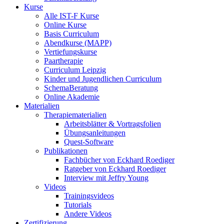
Kurse
Alle IST-F Kurse
Online Kurse
Basis Curriculum
Abendkurse (MAPP)
Vertiefungskurse
Paartherapie
Curriculum Leipzig
Kinder und Jugendlichen Curriculum
SchemaBeratung
Online Akademie
Materialien
Therapiematerialien
Arbeitsblätter & Vortragsfolien
Übungsanleitungen
Quest-Software
Publikationen
Fachbücher von Eckhard Roediger
Ratgeber von Eckhard Roediger
Interview mit Jeffry Young
Videos
Trainingsvideos
Tutorials
Andere Videos
Zertifizierung