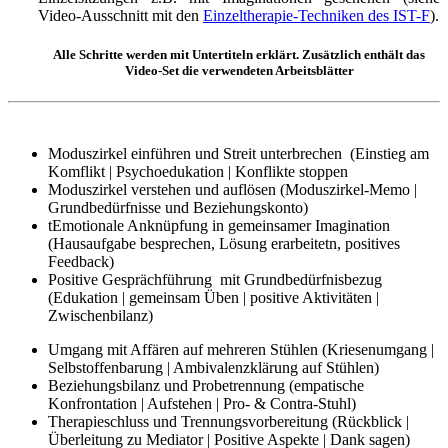
Video-Ausschnitt mit den
Einzeltherapie-Techniken des IST-F
).
Alle Schritte werden mit Untertiteln erklärt. Zusätzlich enthält das
Video-Set die verwendeten Arbeitsblätter
Moduszirkel einführen und Streit unterbrechen (Einstieg am
Komflikt | Psychoedukation | Konflikte stoppen
Moduszirkel verstehen und auflösen (Moduszirkel-Memo |
Grundbedürfnisse und Beziehungskonto)
tEmotionale Anknüpfung in gemeinsamer Imagination
(Hausaufgabe besprechen, Lösung erarbeitetn, positives
Feedback)
Positive Gesprächführung mit Grundbedürfnisbezug
(Edukation | gemeinsam Üben | positive Aktivitäten |
Zwischenbilanz)
Umgang mit Affären auf mehreren Stühlen (Kriesenumgang |
Selbstoffenbarung | Ambivalenzklärung auf Stühlen)
Beziehungsbilanz und Probetrennung (empatische
Konfrontation | Aufstehen | Pro- & Contra-Stuhl)
Therapieschluss und Trennungsvorbereitung (Rückblick |
Überleitung zu Mediator | Positive Aspekte | Dank sagen)