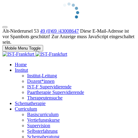
Alt-Niederursel 53
49 (0)69 /43008647
Diese E-Mail-Adresse ist
vor Spambots geschützt! Zur Anzeige muss JavaScript eingeschaltet
sein.
Mobile Menu Toggle
Home
Institut
Institut-Leitung
Dozent*innen
IST-F Supervidierende
Paartherapie Supervidierende
Therapeutensuche
Schematherapie
Curriculum
Basiscurriculum
Vertiefungskurse
Supervision
Selbsterfahrung
Schemaberatung