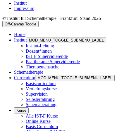
Institut
Impressum
© Institut für Schematherapie - Frankfurt, Stand 2026
Off-Canvas Toggle
Home
Institut
MOD_MENU_TOGGLE_SUBMENU_LABEL
Institut-Leitung
Dozent*innen
IST-F Supervidierende
Paartherapie Supervidierende
Therapeutensuche
Schematherapie
Curriculum
MOD_MENU_TOGGLE_SUBMENU_LABEL
Basiscurriculum
Vertiefungskurse
Supervision
Selbsterfahrung
Schemaberatung
Kurse
Alle IST-F Kurse
Online Kurse
Basis Curriculum