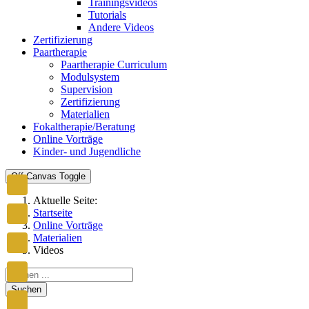
Trainingsvideos
Tutorials
Andere Videos
Zertifizierung
Paartherapie
Paartherapie Curriculum
Modulsystem
Supervision
Zertifizierung
Materialien
Fokaltherapie/Beratung
Online Vorträge
Kinder- und Jugendliche
Off-Canvas Toggle
Aktuelle Seite:
Startseite
Online Vorträge
Materialien
Videos
Suchen