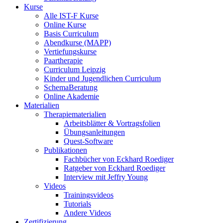
Kurse
Alle IST-F Kurse
Online Kurse
Basis Curriculum
Abendkurse (MAPP)
Vertiefungskurse
Paartherapie
Curriculum Leipzig
Kinder und Jugendlichen Curriculum
SchemaBeratung
Online Akademie
Materialien
Therapiematerialien
Arbeitsblätter & Vortragsfolien
Übungsanleitungen
Quest-Software
Publikationen
Fachbücher von Eckhard Roediger
Ratgeber von Eckhard Roediger
Interview mit Jeffry Young
Videos
Trainingsvideos
Tutorials
Andere Videos
Zertifizierung