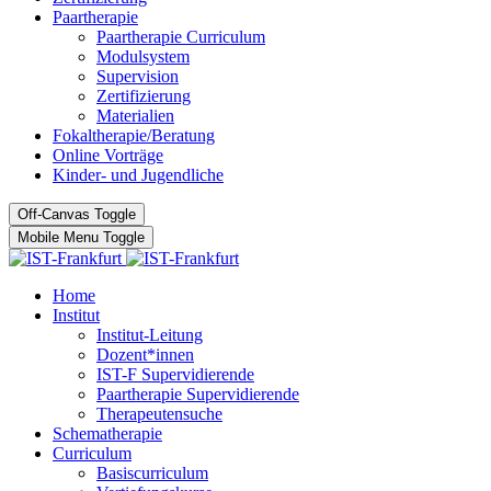
Paartherapie
Paartherapie Curriculum
Modulsystem
Supervision
Zertifizierung
Materialien
Fokaltherapie/Beratung
Online Vorträge
Kinder- und Jugendliche
Off-Canvas Toggle
Mobile Menu Toggle
Home
Institut
Institut-Leitung
Dozent*innen
IST-F Supervidierende
Paartherapie Supervidierende
Therapeutensuche
Schematherapie
Curriculum
Basiscurriculum