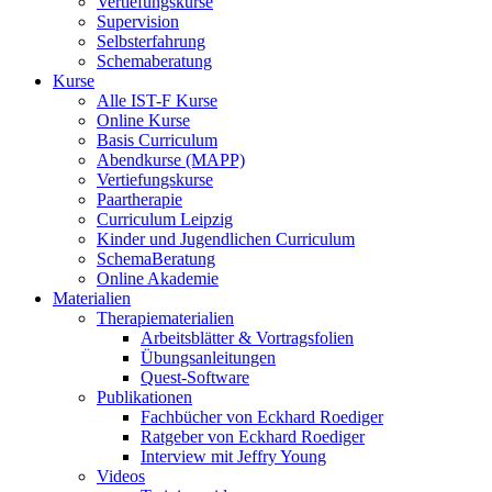
Vertiefungskurse
Supervision
Selbsterfahrung
Schemaberatung
Kurse
Alle IST-F Kurse
Online Kurse
Basis Curriculum
Abendkurse (MAPP)
Vertiefungskurse
Paartherapie
Curriculum Leipzig
Kinder und Jugendlichen Curriculum
SchemaBeratung
Online Akademie
Materialien
Therapiematerialien
Arbeitsblätter & Vortragsfolien
Übungsanleitungen
Quest-Software
Publikationen
Fachbücher von Eckhard Roediger
Ratgeber von Eckhard Roediger
Interview mit Jeffry Young
Videos