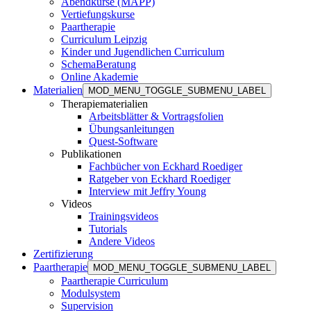
Abendkurse (MAPP)
Vertiefungskurse
Paartherapie
Curriculum Leipzig
Kinder und Jugendlichen Curriculum
SchemaBeratung
Online Akademie
Materialien
MOD_MENU_TOGGLE_SUBMENU_LABEL
Therapiematerialien
Arbeitsblätter & Vortragsfolien
Übungsanleitungen
Quest-Software
Publikationen
Fachbücher von Eckhard Roediger
Ratgeber von Eckhard Roediger
Interview mit Jeffry Young
Videos
Trainingsvideos
Tutorials
Andere Videos
Zertifizierung
Paartherapie
MOD_MENU_TOGGLE_SUBMENU_LABEL
Paartherapie Curriculum
Modulsystem
Supervision