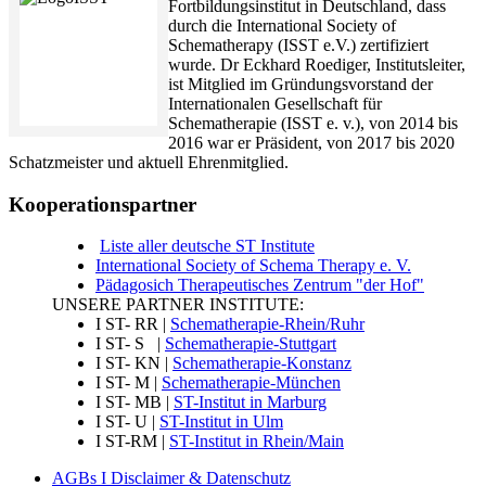
Fortbildungsinstitut in Deutschland, dass
durch die International Society of
Schematherapy (ISST e.V.) zertifiziert
wurde. Dr Eckhard Roediger, Institutsleiter,
ist Mitglied im Gründungsvorstand der
Internationalen Gesellschaft für
Schematherapie (ISST e. v.), von 2014 bis
2016 war er Präsident, von 2017 bis 2020
Schatzmeister und aktuell Ehrenmitglied.
Kooperationspartner
Liste aller deutsche ST Institute
International Society of Schema Therapy e. V.
Pädagosich Therapeutisches Zentrum "der Hof"
UNSERE PARTNER INSTITUTE:
I ST- RR |
Schematherapie-Rhein/Ruhr
I ST- S |
Schematherapie-Stuttgart
I ST- KN |
Schematherapie-Konstanz
I ST- M |
Schematherapie-München
I ST- MB |
ST-Institut in Marburg
I ST- U |
ST-Institut in Ulm
I ST-RM |
ST-Institut in Rhein/Main
AGBs I Disclaimer & Datenschutz