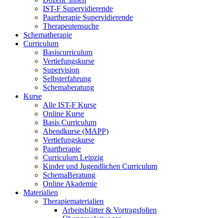
IST-F Supervidierende
Paartherapie Supervidierende
Therapeutensuche
Schematherapie
Curriculum
Basiscurriculum
Vertiefungskurse
Supervision
Selbsterfahrung
Schemaberatung
Kurse
Alle IST-F Kurse
Online Kurse
Basis Curriculum
Abendkurse (MAPP)
Vertiefungskurse
Paartherapie
Curriculum Leipzig
Kinder und Jugendlichen Curriculum
SchemaBeratung
Online Akademie
Materialien
Therapiematerialien
Arbeitsblätter & Vortragsfolien