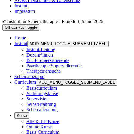
AGBs I Disclaimer & Datenschutz
Institut
Impressum
© Institut für Schematherapie - Frankfurt, Stand 2026
Off-Canvas Toggle
Home
Institut
MOD_MENU_TOGGLE_SUBMENU_LABEL
Institut-Leitung
Dozent*innen
IST-F Supervidierende
Paartherapie Supervidierende
Therapeutensuche
Schematherapie
Curriculum
MOD_MENU_TOGGLE_SUBMENU_LABEL
Basiscurriculum
Vertiefungskurse
Supervision
Selbsterfahrung
Schemaberatung
Kurse
Alle IST-F Kurse
Online Kurse
Basis Curriculum