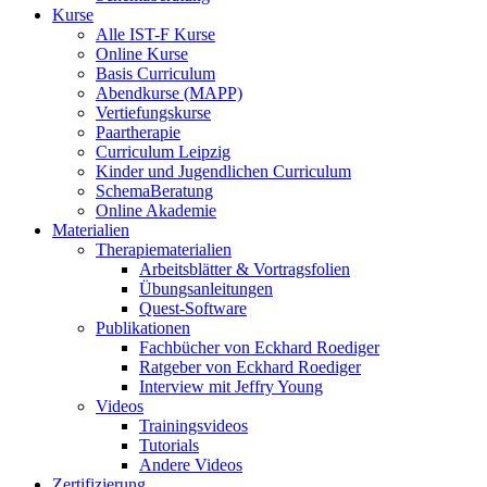
Kurse
Alle IST-F Kurse
Online Kurse
Basis Curriculum
Abendkurse (MAPP)
Vertiefungskurse
Paartherapie
Curriculum Leipzig
Kinder und Jugendlichen Curriculum
SchemaBeratung
Online Akademie
Materialien
Therapiematerialien
Arbeitsblätter & Vortragsfolien
Übungsanleitungen
Quest-Software
Publikationen
Fachbücher von Eckhard Roediger
Ratgeber von Eckhard Roediger
Interview mit Jeffry Young
Videos
Trainingsvideos
Tutorials
Andere Videos
Zertifizierung