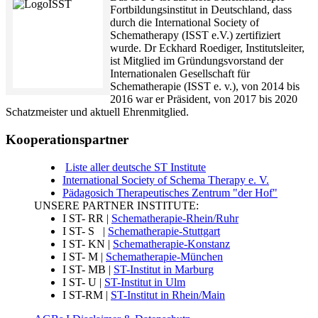
Fortbildungsinstitut in Deutschland, dass
durch die International Society of
Schematherapy (ISST e.V.) zertifiziert
wurde. Dr Eckhard Roediger, Institutsleiter,
ist Mitglied im Gründungsvorstand der
Internationalen Gesellschaft für
Schematherapie (ISST e. v.), von 2014 bis
2016 war er Präsident, von 2017 bis 2020
Schatzmeister und aktuell Ehrenmitglied.
Kooperationspartner
Liste aller deutsche ST Institute
International Society of Schema Therapy e. V.
Pädagosich Therapeutisches Zentrum "der Hof"
UNSERE PARTNER INSTITUTE:
I ST- RR |
Schematherapie-Rhein/Ruhr
I ST- S |
Schematherapie-Stuttgart
I ST- KN |
Schematherapie-Konstanz
I ST- M |
Schematherapie-München
I ST- MB |
ST-Institut in Marburg
I ST- U |
ST-Institut in Ulm
I ST-RM |
ST-Institut in Rhein/Main