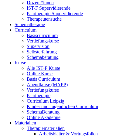
Dozent*innen
IST-F Supervidierende
Paartherapie Supervidierende
Therapeutensuche
Schematherapie
Curriculum
Basiscurriculum
Vertiefungskurse
Supervision
Selbsterfahrung
Schemaberatung
Kurse
Alle IST-F Kurse
Online Kurse
Basis Curriculum
Abendkurse (MAPP)
Vertiefungskurse
Paartherapie
Curriculum Leipzig
Kinder und Jugendlichen Curriculum
SchemaBeratung
Online Akademie
Materialien
Therapiematerialien
Arbeitsblätter & Vortragsfolien