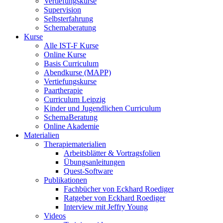
Vertiefungskurse
Supervision
Selbsterfahrung
Schemaberatung
Kurse
Alle IST-F Kurse
Online Kurse
Basis Curriculum
Abendkurse (MAPP)
Vertiefungskurse
Paartherapie
Curriculum Leipzig
Kinder und Jugendlichen Curriculum
SchemaBeratung
Online Akademie
Materialien
Therapiematerialien
Arbeitsblätter & Vortragsfolien
Übungsanleitungen
Quest-Software
Publikationen
Fachbücher von Eckhard Roediger
Ratgeber von Eckhard Roediger
Interview mit Jeffry Young
Videos