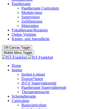
Paartherapie
Paartherapie Curriculum
Modulsystem
Supervision
Zertifizierung
Materialien
Fokaltherapie/Beratung
Online Vorträge
Kinder- und Jugendliche
Off-Canvas Toggle
Mobile Menu Toggle
Home
Institut
Institut-Leitung
Dozent*innen
IST-F Supervidierende
Paartherapie Supervidierende
Therapeutensuche
Schematherapie
Curriculum
Basiscurriculum