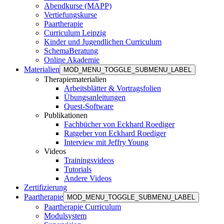
Abendkurse (MAPP)
Vertiefungskurse
Paartherapie
Curriculum Leipzig
Kinder und Jugendlichen Curriculum
SchemaBeratung
Online Akademie
Materialien
MOD_MENU_TOGGLE_SUBMENU_LABEL
Therapiematerialien
Arbeitsblätter & Vortragsfolien
Übungsanleitungen
Quest-Software
Publikationen
Fachbücher von Eckhard Roediger
Ratgeber von Eckhard Roediger
Interview mit Jeffry Young
Videos
Trainingsvideos
Tutorials
Andere Videos
Zertifizierung
Paartherapie
MOD_MENU_TOGGLE_SUBMENU_LABEL
Paartherapie Curriculum
Modulsystem