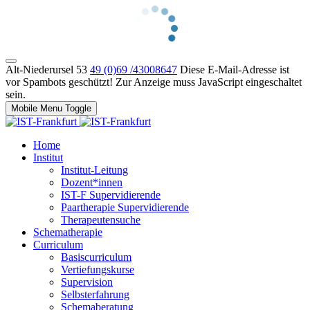
Alt-Niederursel 53
49 (0)69 /43008647
Diese E-Mail-Adresse ist
vor Spambots geschützt! Zur Anzeige muss JavaScript eingeschaltet
sein.
Mobile Menu Toggle
Home
Institut
Institut-Leitung
Dozent*innen
IST-F Supervidierende
Paartherapie Supervidierende
Therapeutensuche
Schematherapie
Curriculum
Basiscurriculum
Vertiefungskurse
Supervision
Selbsterfahrung
Schemaberatung