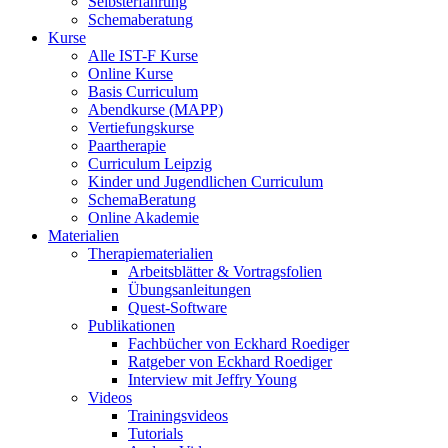
Selbsterfahrung
Schemaberatung
Kurse
Alle IST-F Kurse
Online Kurse
Basis Curriculum
Abendkurse (MAPP)
Vertiefungskurse
Paartherapie
Curriculum Leipzig
Kinder und Jugendlichen Curriculum
SchemaBeratung
Online Akademie
Materialien
Therapiematerialien
Arbeitsblätter & Vortragsfolien
Übungsanleitungen
Quest-Software
Publikationen
Fachbücher von Eckhard Roediger
Ratgeber von Eckhard Roediger
Interview mit Jeffry Young
Videos
Trainingsvideos
Tutorials