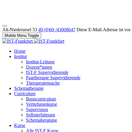
Alt-Niederursel 53
49 (0)69 /43008647
Diese E-Mail-Adresse ist vor
Mobile Menu Toggle
Home
Institut
Institut-Leitung
Dozent*innen
IST-F Supervidierende
Paartherapie Supervidierende
Therapeutensuche
Schematherapie
Curriculum
Basiscurriculum
Vertiefungskurse
Supervision
Selbsterfahrung
Schemaberatung
Kurse
Alle IST-F Kurse