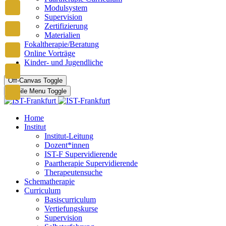
Modulsystem
Supervision
Zertifizierung
Materialien
Fokaltherapie/Beratung
Online Vorträge
Kinder- und Jugendliche
Off-Canvas Toggle
Mobile Menu Toggle
Home
Institut
Institut-Leitung
Dozent*innen
IST-F Supervidierende
Paartherapie Supervidierende
Therapeutensuche
Schematherapie
Curriculum
Basiscurriculum
Vertiefungskurse
Supervision