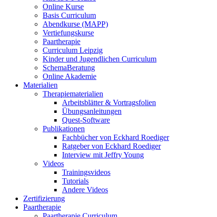
Online Kurse
Basis Curriculum
Abendkurse (MAPP)
Vertiefungskurse
Paartherapie
Curriculum Leipzig
Kinder und Jugendlichen Curriculum
SchemaBeratung
Online Akademie
Materialien
Therapiematerialien
Arbeitsblätter & Vortragsfolien
Übungsanleitungen
Quest-Software
Publikationen
Fachbücher von Eckhard Roediger
Ratgeber von Eckhard Roediger
Interview mit Jeffry Young
Videos
Trainingsvideos
Tutorials
Andere Videos
Zertifizierung
Paartherapie
Paartherapie Curriculum