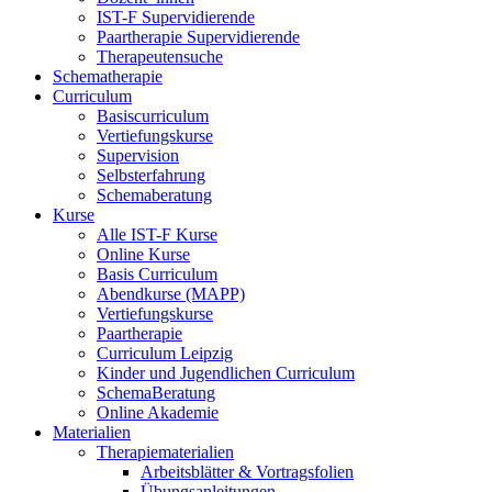
IST-F Supervidierende
Paartherapie Supervidierende
Therapeutensuche
Schematherapie
Curriculum
Basiscurriculum
Vertiefungskurse
Supervision
Selbsterfahrung
Schemaberatung
Kurse
Alle IST-F Kurse
Online Kurse
Basis Curriculum
Abendkurse (MAPP)
Vertiefungskurse
Paartherapie
Curriculum Leipzig
Kinder und Jugendlichen Curriculum
SchemaBeratung
Online Akademie
Materialien
Therapiematerialien
Arbeitsblätter & Vortragsfolien
Übungsanleitungen