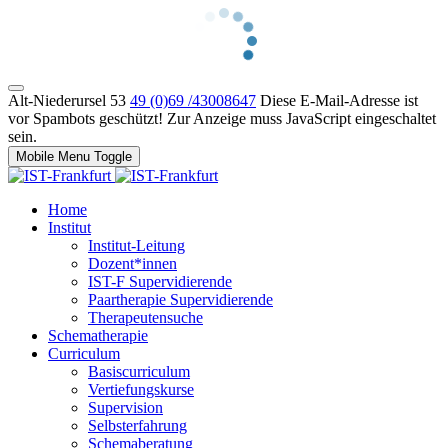
Alt-Niederursel 53
49 (0)69 /43008647
Diese E-Mail-Adresse ist
vor Spambots geschützt! Zur Anzeige muss JavaScript eingeschaltet
sein.
Mobile Menu Toggle
Home
Institut
Institut-Leitung
Dozent*innen
IST-F Supervidierende
Paartherapie Supervidierende
Therapeutensuche
Schematherapie
Curriculum
Basiscurriculum
Vertiefungskurse
Supervision
Selbsterfahrung
Schemaberatung