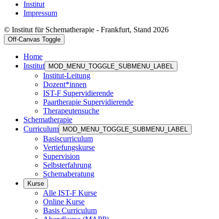
Institut
Impressum
© Institut für Schematherapie - Frankfurt, Stand 2026
Off-Canvas Toggle
Home
Institut
MOD_MENU_TOGGLE_SUBMENU_LABEL
Institut-Leitung
Dozent*innen
IST-F Supervidierende
Paartherapie Supervidierende
Therapeutensuche
Schematherapie
Curriculum
MOD_MENU_TOGGLE_SUBMENU_LABEL
Basiscurriculum
Vertiefungskurse
Supervision
Selbsterfahrung
Schemaberatung
Kurse
Alle IST-F Kurse
Online Kurse
Basis Curriculum