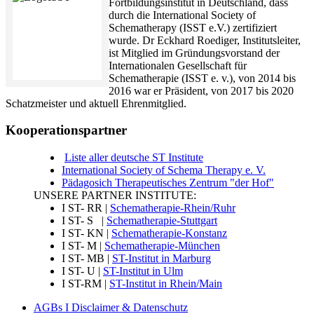
Fortbildungsinstitut in Deutschland, dass
durch die International Society of
Schematherapy (ISST e.V.) zertifiziert
wurde. Dr Eckhard Roediger, Institutsleiter,
ist Mitglied im Gründungsvorstand der
Internationalen Gesellschaft für
Schematherapie (ISST e. v.), von 2014 bis
2016 war er Präsident, von 2017 bis 2020
Schatzmeister und aktuell Ehrenmitglied.
Kooperationspartner
Liste aller deutsche ST Institute
International Society of Schema Therapy e. V.
Pädagosich Therapeutisches Zentrum "der Hof"
UNSERE PARTNER INSTITUTE:
I ST- RR |
Schematherapie-Rhein/Ruhr
I ST- S |
Schematherapie-Stuttgart
I ST- KN |
Schematherapie-Konstanz
I ST- M |
Schematherapie-München
I ST- MB |
ST-Institut in Marburg
I ST- U |
ST-Institut in Ulm
I ST-RM |
ST-Institut in Rhein/Main
AGBs I Disclaimer & Datenschutz