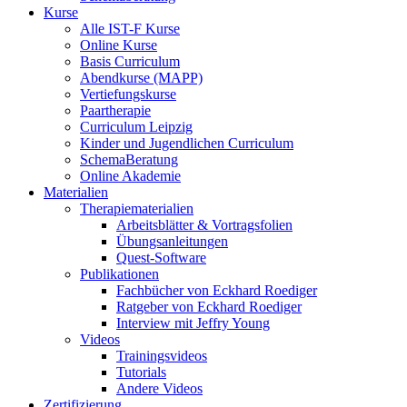
Kurse
Alle IST-F Kurse
Online Kurse
Basis Curriculum
Abendkurse (MAPP)
Vertiefungskurse
Paartherapie
Curriculum Leipzig
Kinder und Jugendlichen Curriculum
SchemaBeratung
Online Akademie
Materialien
Therapiematerialien
Arbeitsblätter & Vortragsfolien
Übungsanleitungen
Quest-Software
Publikationen
Fachbücher von Eckhard Roediger
Ratgeber von Eckhard Roediger
Interview mit Jeffry Young
Videos
Trainingsvideos
Tutorials
Andere Videos
Zertifizierung