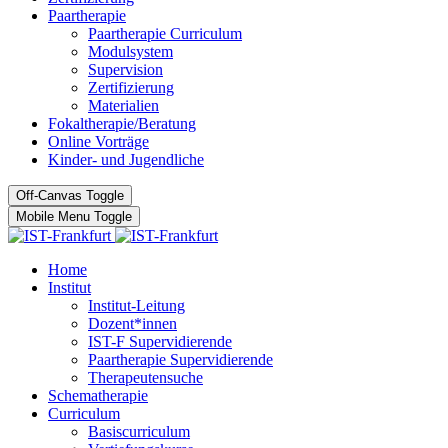
Paartherapie
Paartherapie Curriculum
Modulsystem
Supervision
Zertifizierung
Materialien
Fokaltherapie/Beratung
Online Vorträge
Kinder- und Jugendliche
Off-Canvas Toggle
Mobile Menu Toggle
Home
Institut
Institut-Leitung
Dozent*innen
IST-F Supervidierende
Paartherapie Supervidierende
Therapeutensuche
Schematherapie
Curriculum
Basiscurriculum