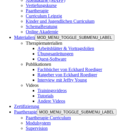
Abendkurse (MAPP)
Vertiefungskurse
Paartherapie
Curriculum Leipzig
Kinder und Jugendlichen Curriculum
SchemaBeratung
Online Akademie
Materialien
MOD_MENU_TOGGLE_SUBMENU_LABEL
Therapiematerialien
Arbeitsblätter & Vortragsfolien
Übungsanleitungen
Quest-Software
Publikationen
Fachbücher von Eckhard Roediger
Ratgeber von Eckhard Roediger
Interview mit Jeffry Young
Videos
Trainingsvideos
Tutorials
Andere Videos
Zertifizierung
Paartherapie
MOD_MENU_TOGGLE_SUBMENU_LABEL
Paartherapie Curriculum
Modulsystem
Supervision