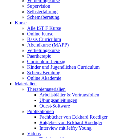
Vertiefungskurse
Supervision
Selbsterfahrung
Schemaberatung
Kurse
Alle IST-F Kurse
Online Kurse
Basis Curriculum
Abendkurse (MAPP)
Vertiefungskurse
Paartherapie
Curriculum Leipzig
Kinder und Jugendlichen Curriculum
SchemaBeratung
Online Akademie
Materialien
Therapiematerialien
Arbeitsblätter & Vortragsfolien
Übungsanleitungen
Quest-Software
Publikationen
Fachbücher von Eckhard Roediger
Ratgeber von Eckhard Roediger
Interview mit Jeffry Young
Videos