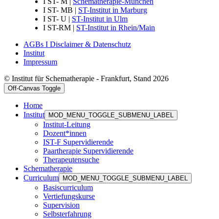
I ST- M |
Schematherapie-München
I ST- MB |
ST-Institut in Marburg
I ST- U |
ST-Institut in Ulm
I ST-RM |
ST-Institut in Rhein/Main
AGBs I Disclaimer & Datenschutz
Institut
Impressum
© Institut für Schematherapie - Frankfurt, Stand 2026
Off-Canvas Toggle
Home
Institut
MOD_MENU_TOGGLE_SUBMENU_LABEL
Institut-Leitung
Dozent*innen
IST-F Supervidierende
Paartherapie Supervidierende
Therapeutensuche
Schematherapie
Curriculum
MOD_MENU_TOGGLE_SUBMENU_LABEL
Basiscurriculum
Vertiefungskurse
Supervision
Selbsterfahrung