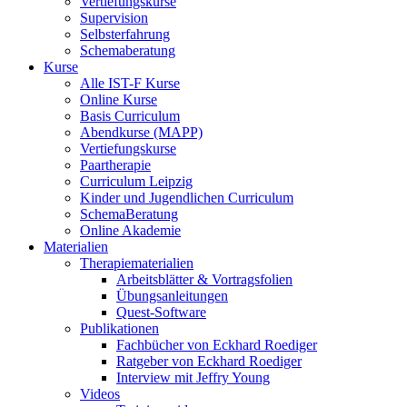
Vertiefungskurse
Supervision
Selbsterfahrung
Schemaberatung
Kurse
Alle IST-F Kurse
Online Kurse
Basis Curriculum
Abendkurse (MAPP)
Vertiefungskurse
Paartherapie
Curriculum Leipzig
Kinder und Jugendlichen Curriculum
SchemaBeratung
Online Akademie
Materialien
Therapiematerialien
Arbeitsblätter & Vortragsfolien
Übungsanleitungen
Quest-Software
Publikationen
Fachbücher von Eckhard Roediger
Ratgeber von Eckhard Roediger
Interview mit Jeffry Young
Videos