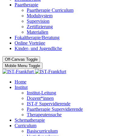
Paartherapie
Paartherapie Curriculum
Modulsystem
Supervision
Zertifizierung
Materialien
Fokaltherapie/Beratung
Online Vorträge
Kinder- und Jugendliche
Off-Canvas Toggle
Mobile Menu Toggle
Home
Institut
Institut-Leitung
Dozent*innen
IST-F Supervidierende
Paartherapie Supervidierende
Therapeutensuche
Schematherapie
Curriculum
Basiscurriculum