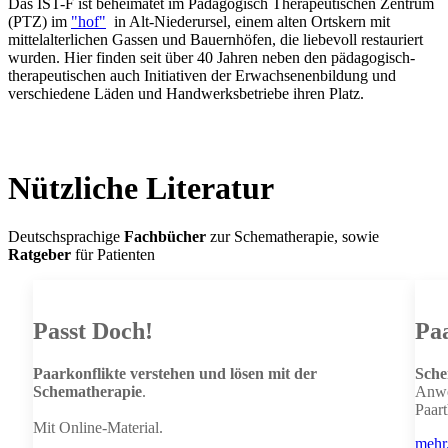
Das IST-F ist beheimatet im Pädagogisch Therapeutischen Zentrum
(PTZ) im
"hof"
in Alt-Niederursel, einem alten Ortskern mit
mittelalterlichen Gassen und Bauernhöfen, die liebevoll restauriert
wurden. Hier finden seit über 40 Jahren neben den pädagogisch-
therapeutischen auch Initiativen der Erwachsenenbildung und
verschiedene Läden und Handwerksbetriebe ihren Platz.
Nützliche Literatur
Deutschsprachige
Fachbücher
zur Schematherapie, sowie
Ratgeber
für Patienten
Passt Doch!
Pa
Paarkonflikte verstehen und lösen mit der
Sche
Schematherapie
.
Anw
Paar
Mit Online-Material.
mehr.