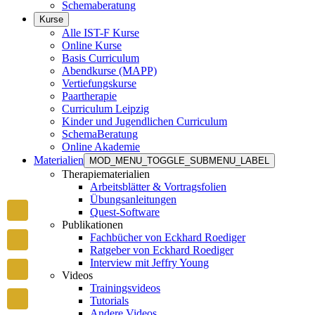
Schemaberatung
Kurse
Alle IST-F Kurse
Online Kurse
Basis Curriculum
Abendkurse (MAPP)
Vertiefungskurse
Paartherapie
Curriculum Leipzig
Kinder und Jugendlichen Curriculum
SchemaBeratung
Online Akademie
Materialien
MOD_MENU_TOGGLE_SUBMENU_LABEL
Therapiematerialien
Arbeitsblätter & Vortragsfolien
Übungsanleitungen
Quest-Software
Publikationen
Fachbücher von Eckhard Roediger
Ratgeber von Eckhard Roediger
Interview mit Jeffry Young
Videos
Trainingsvideos
Tutorials
Andere Videos