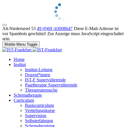
Alt-Niederursel 53
49 (0)69 /43008647
Diese E-Mail-Adresse ist
vor Spambots geschützt! Zur Anzeige muss JavaScript eingeschaltet
sein.
Mobile Menu Toggle
Home
Institut
Institut-Leitung
Dozent*innen
IST-F Supervidierende
Paartherapie Supervidierende
Therapeutensuche
Schematherapie
Curriculum
Basiscurriculum
Vertiefungskurse
Supervision
Selbsterfahrung
Schemaberatung