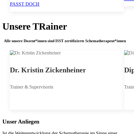
PASST DOCH
Unsere TRainer
Alle unsere Dozent*innen sind ISST zertifizierte Schematherapeut*innen
Dr. Kristin Zickenheiner
Dip
Trainer & Supervisorin
Train
Unser Anliegen
Ist die Weiterentwicklung der Schematherapie im Sinne einer