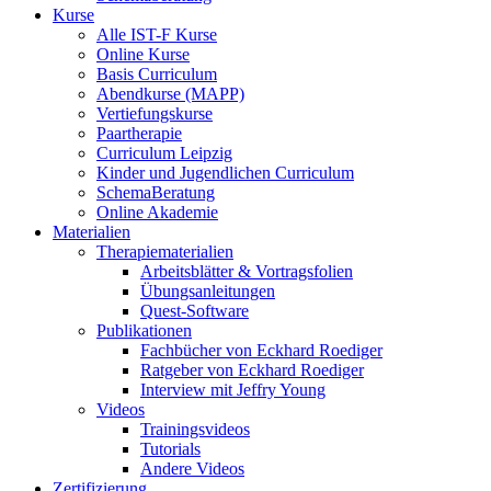
Kurse
Alle IST-F Kurse
Online Kurse
Basis Curriculum
Abendkurse (MAPP)
Vertiefungskurse
Paartherapie
Curriculum Leipzig
Kinder und Jugendlichen Curriculum
SchemaBeratung
Online Akademie
Materialien
Therapiematerialien
Arbeitsblätter & Vortragsfolien
Übungsanleitungen
Quest-Software
Publikationen
Fachbücher von Eckhard Roediger
Ratgeber von Eckhard Roediger
Interview mit Jeffry Young
Videos
Trainingsvideos
Tutorials
Andere Videos
Zertifizierung