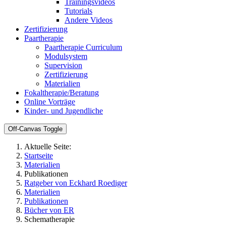
Trainingsvideos
Tutorials
Andere Videos
Zertifizierung
Paartherapie
Paartherapie Curriculum
Modulsystem
Supervision
Zertifizierung
Materialien
Fokaltherapie/Beratung
Online Vorträge
Kinder- und Jugendliche
Off-Canvas Toggle
Aktuelle Seite:
Startseite
Materialien
Publikationen
Ratgeber von Eckhard Roediger
Materialien
Publikationen
Bücher von ER
Schematherapie