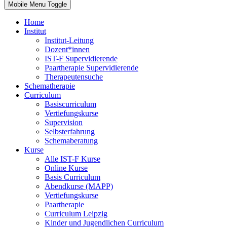
Mobile Menu Toggle
Home
Institut
Institut-Leitung
Dozent*innen
IST-F Supervidierende
Paartherapie Supervidierende
Therapeutensuche
Schematherapie
Curriculum
Basiscurriculum
Vertiefungskurse
Supervision
Selbsterfahrung
Schemaberatung
Kurse
Alle IST-F Kurse
Online Kurse
Basis Curriculum
Abendkurse (MAPP)
Vertiefungskurse
Paartherapie
Curriculum Leipzig
Kinder und Jugendlichen Curriculum