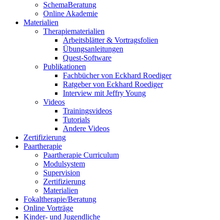
SchemaBeratung
Online Akademie
Materialien
Therapiematerialien
Arbeitsblätter & Vortragsfolien
Übungsanleitungen
Quest-Software
Publikationen
Fachbücher von Eckhard Roediger
Ratgeber von Eckhard Roediger
Interview mit Jeffry Young
Videos
Trainingsvideos
Tutorials
Andere Videos
Zertifizierung
Paartherapie
Paartherapie Curriculum
Modulsystem
Supervision
Zertifizierung
Materialien
Fokaltherapie/Beratung
Online Vorträge
Kinder- und Jugendliche