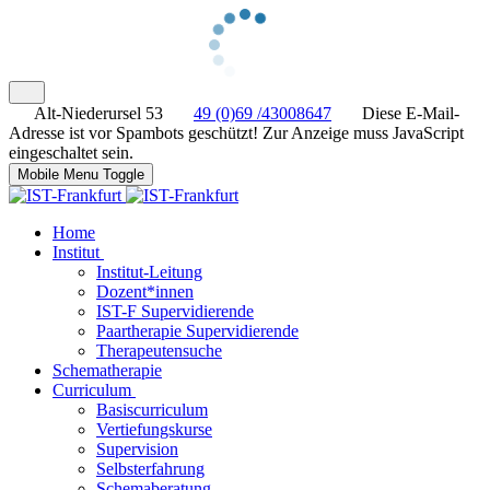
Alt-Niederursel 53
49 (0)69 /43008647
Diese E-Mail-
Adresse ist vor Spambots geschützt! Zur Anzeige muss JavaScript
eingeschaltet sein.
Mobile Menu Toggle
Home
Institut
Institut-Leitung
Dozent*innen
IST-F Supervidierende
Paartherapie Supervidierende
Therapeutensuche
Schematherapie
Curriculum
Basiscurriculum
Vertiefungskurse
Supervision
Selbsterfahrung
Schemaberatung