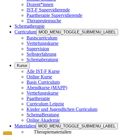
Dozent*innen
IST-F Supervidierende
Paartherapie Supervidierende
Therapeutensuche
Schematherapie
Curriculum
MOD_MENU_TOGGLE_SUBMENU_LABEL
Basiscurriculum
Vertiefungskurse
Supervision
Selbsterfahrung
Schemaberatung
Kurse
Alle IST-F Kurse
Online Kurse
Basis Curriculum
Abendkurse (MAPP)
Vertiefungskurse
Paartherapie
Curriculum Leipzig
Kinder und Jugendlichen Curriculum
SchemaBeratung
Online Akademie
Materialien
MOD_MENU_TOGGLE_SUBMENU_LABEL
Therapiematerialien