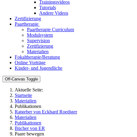
Trainingsvideos
Tutorials
Andere Videos
Zertifizierung
Paartherapie
Paartherapie Curriculum
Modulsystem
Supervision
Zertifizierung
Materialien
Fokaltherapie/Beratung
Online Vorträge
Kinder- und Jugendliche
Off-Canvas Toggle
Aktuelle Seite:
Startseite
Materialien
Publikationen
Ratgeber von Eckhard Roediger
Materialien
Publikationen
Bücher von ER
Paare bewegen