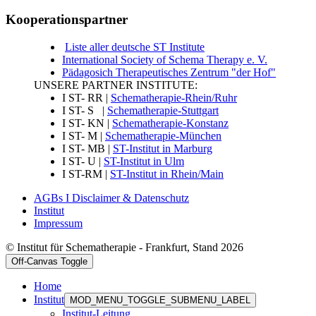
Kooperationspartner
Liste aller deutsche ST Institute
International Society of Schema Therapy e. V.
Pädagosich Therapeutisches Zentrum "der Hof"
UNSERE PARTNER INSTITUTE:
I ST- RR |
Schematherapie-Rhein/Ruhr
I ST- S |
Schematherapie-Stuttgart
I ST- KN |
Schematherapie-Konstanz
I ST- M |
Schematherapie-München
I ST- MB |
ST-Institut in Marburg
I ST- U |
ST-Institut in Ulm
I ST-RM |
ST-Institut in Rhein/Main
AGBs I Disclaimer & Datenschutz
Institut
Impressum
© Institut für Schematherapie - Frankfurt, Stand 2026
Off-Canvas Toggle
Home
Institut
MOD_MENU_TOGGLE_SUBMENU_LABEL
Institut-Leitung