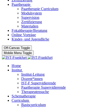
Zertifizierung
Paartherapie
Paartherapie Curriculum
Modulsystem
Supervision
Zertifizierung
Materialien
Fokaltherapie/Beratung
Online Vorträge
Kinder- und Jugendliche
Off-Canvas Toggle
Mobile Menu Toggle
Home
Institut
Institut-Leitung
Dozent*innen
IST-F Supervidierende
Paartherapie Supervidierende
Therapeutensuche
Schematherapie
Curriculum
Basiscurriculum