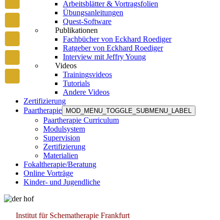
Arbeitsblätter & Vortragsfolien
Übungsanleitungen
Quest-Software
Publikationen
Fachbücher von Eckhard Roediger
Ratgeber von Eckhard Roediger
Interview mit Jeffry Young
Videos
Trainingsvideos
Tutorials
Andere Videos
Zertifizierung
Paartherapie
MOD_MENU_TOGGLE_SUBMENU_LABEL
Paartherapie Curriculum
Modulsystem
Supervision
Zertifizierung
Materialien
Fokaltherapie/Beratung
Online Vorträge
Kinder- und Jugendliche
Institut für Schematherapie Frankfurt