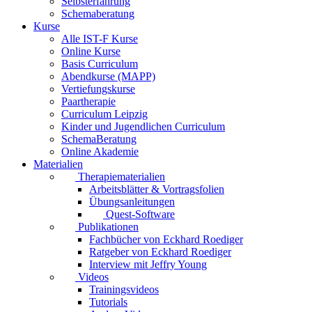
Selbsterfahrung
Schemaberatung
Kurse
Alle IST-F Kurse
Online Kurse
Basis Curriculum
Abendkurse (MAPP)
Vertiefungskurse
Paartherapie
Curriculum Leipzig
Kinder und Jugendlichen Curriculum
SchemaBeratung
Online Akademie
Materialien
Therapiematerialien
Arbeitsblätter & Vortragsfolien
Übungsanleitungen
Quest-Software
Publikationen
Fachbücher von Eckhard Roediger
Ratgeber von Eckhard Roediger
Interview mit Jeffry Young
Videos
Trainingsvideos
Tutorials