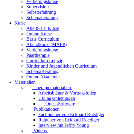
Vertiefungskurse
Supervision
Selbsterfahrung
Schemaberatung
Kurse
Alle IST-F Kurse
Online Kurse
Basis Curriculum
Abendkurse (MAPP)
Vertiefungskurse
Paartherapie
Curriculum Leipzig
Kinder und Jugendlichen Curriculum
SchemaBeratung
Online Akademie
Materialien
Therapiematerialien
Arbeitsblätter & Vortragsfolien
Übungsanleitungen
Quest-Software
Publikationen
Fachbücher von Eckhard Roediger
Ratgeber von Eckhard Roediger
Interview mit Jeffry Young
Videos