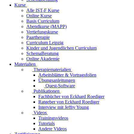
Kurse
Alle IST-F Kurse
Online Kurse
Basis Curriculum
Abendkurse (MAPP)
Vertiefungskurse
Paartherapie
Curriculum Leipzig
Kinder und Jugendlichen Curriculum
SchemaBeratung
Online Akademie
Materialien
Therapiematerialien
Arbeitsblätter & Vortragsfolien
Übungsanleitungen
Quest-Software
Publikationen
Fachbücher von Eckhard Roediger
Ratgeber von Eckhard Roediger
Interview mit Jeffry Young
Videos
Trainingsvideos
Tutorials
Andere Videos