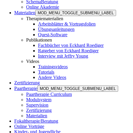
SchemaBeratung
Online Akademie
Materialien
MOD_MENU_TOGGLE_SUBMENU_LABEL
Therapiematerialien
Arbeitsblätter & Vortragsfolien
Übungsanleitungen
Quest-Software
Publikationen
Fachbücher von Eckhard Roediger
Ratgeber von Eckhard Roediger
Interview mit Jeffry Young
Videos
Trainingsvideos
Tutorials
Andere Videos
Zertifizierung
Paartherapie
MOD_MENU_TOGGLE_SUBMENU_LABEL
Paartherapie Curriculum
Modulsystem
Supervision
Zertifizierung
Materialien
Fokaltherapie/Beratung
Online Vorträge
Kinder- und Jugendliche