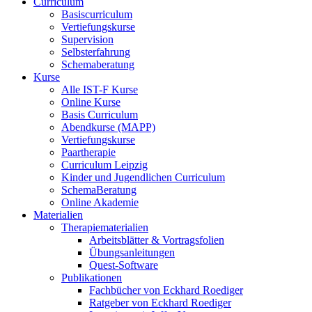
Curriculum
Basiscurriculum
Vertiefungskurse
Supervision
Selbsterfahrung
Schemaberatung
Kurse
Alle IST-F Kurse
Online Kurse
Basis Curriculum
Abendkurse (MAPP)
Vertiefungskurse
Paartherapie
Curriculum Leipzig
Kinder und Jugendlichen Curriculum
SchemaBeratung
Online Akademie
Materialien
Therapiematerialien
Arbeitsblätter & Vortragsfolien
Übungsanleitungen
Quest-Software
Publikationen
Fachbücher von Eckhard Roediger
Ratgeber von Eckhard Roediger