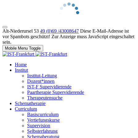
Alt-Niederursel 53
49 (0)69 /43008647
Diese E-Mail-Adresse ist
vor Spambots geschützt! Zur Anzeige muss JavaScript eingeschaltet
sein.
Mobile Menu Toggle
Home
Institut
Institut-Leitung
Dozent*innen
IST-F Supervidierende
Paartherapie Supervidierende
Therapeutensuche
Schematherapie
Curriculum
Basiscurriculum
Vertiefungskurse
Supervision
Selbsterfahrung
Schemaberatung