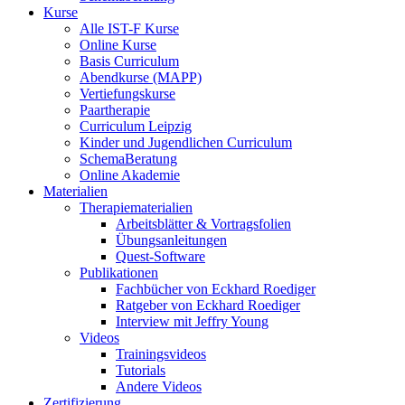
Kurse
Alle IST-F Kurse
Online Kurse
Basis Curriculum
Abendkurse (MAPP)
Vertiefungskurse
Paartherapie
Curriculum Leipzig
Kinder und Jugendlichen Curriculum
SchemaBeratung
Online Akademie
Materialien
Therapiematerialien
Arbeitsblätter & Vortragsfolien
Übungsanleitungen
Quest-Software
Publikationen
Fachbücher von Eckhard Roediger
Ratgeber von Eckhard Roediger
Interview mit Jeffry Young
Videos
Trainingsvideos
Tutorials
Andere Videos
Zertifizierung