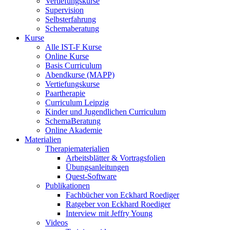
Vertiefungskurse
Supervision
Selbsterfahrung
Schemaberatung
Kurse
Alle IST-F Kurse
Online Kurse
Basis Curriculum
Abendkurse (MAPP)
Vertiefungskurse
Paartherapie
Curriculum Leipzig
Kinder und Jugendlichen Curriculum
SchemaBeratung
Online Akademie
Materialien
Therapiematerialien
Arbeitsblätter & Vortragsfolien
Übungsanleitungen
Quest-Software
Publikationen
Fachbücher von Eckhard Roediger
Ratgeber von Eckhard Roediger
Interview mit Jeffry Young
Videos