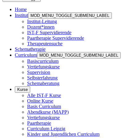
Home
Institut
MOD_MENU_TOGGLE_SUBMENU_LABEL
Institut-Leitung
Dozent*innen
IST-F Supervidierende
Paartherapie Supervidierende
Therapeutensuche
Schematherapie
Curriculum
MOD_MENU_TOGGLE_SUBMENU_LABEL
Basiscurriculum
Vertiefungskurse
Supervision
Selbsterfahrung
Schemaberatung
Kurse
Alle IST-F Kurse
Online Kurse
Basis Curriculum
Abendkurse (MAPP)
Vertiefungskurse
Paartherapie
Curriculum Leipzig
Kinder und Jugendlichen Curriculum