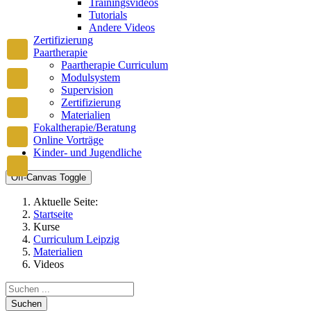
Trainingsvideos
Tutorials
Andere Videos
Zertifizierung
Paartherapie
Paartherapie Curriculum
Modulsystem
Supervision
Zertifizierung
Materialien
Fokaltherapie/Beratung
Online Vorträge
Kinder- und Jugendliche
Off-Canvas Toggle
Aktuelle Seite:
Startseite
Kurse
Curriculum Leipzig
Materialien
Videos
Suchen