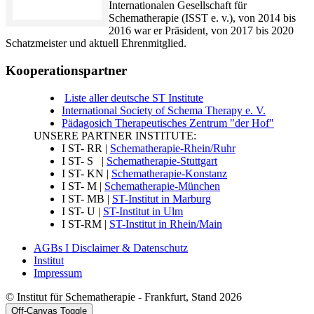
Internationalen Gesellschaft für
Schematherapie (ISST e. v.), von 2014 bis
2016 war er Präsident, von 2017 bis 2020
Schatzmeister und aktuell Ehrenmitglied.
Kooperationspartner
Liste aller deutsche ST Institute
International Society of Schema Therapy e. V.
Pädagosich Therapeutisches Zentrum "der Hof"
UNSERE PARTNER INSTITUTE:
I ST- RR |
Schematherapie-Rhein/Ruhr
I ST- S |
Schematherapie-Stuttgart
I ST- KN |
Schematherapie-Konstanz
I ST- M |
Schematherapie-München
I ST- MB |
ST-Institut in Marburg
I ST- U |
ST-Institut in Ulm
I ST-RM |
ST-Institut in Rhein/Main
AGBs I Disclaimer & Datenschutz
Institut
Impressum
© Institut für Schematherapie - Frankfurt, Stand 2026
Off-Canvas Toggle