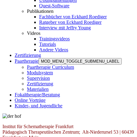
Übungsanleitungen
Quest-Software
Publikationen
Fachbücher von Eckhard Roediger
Ratgeber von Eckhard Roediger
Interview mit Jeffry Young
Videos
Trainingsvideos
Tutorials
Andere Videos
Zertifizierung
Paartherapie
MOD_MENU_TOGGLE_SUBMENU_LABEL
Paartherapie Curriculum
Modulsystem
Supervision
Zertifizierung
Materialien
Fokaltherapie/Beratung
Online Vorträge
Kinder- und Jugendliche
Institut für Schematherapie Frankfurt
Pädagogisch Therapeutiischen Zentrum; Alt-Niederursel 53 | 60439