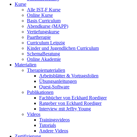
Kurse
Alle IST-F Kurse
Online Kurse
Basis Curriculum
Abendkurse (MAPP)
Vertiefungskurse
Paartherapie
Curriculum Leipzig
Kinder und Jugendlichen Curriculum
SchemaBeratung
Online Akademie
Materialien
Therapiematerialien
Arbeitsblätter & Vortragsfolien
Übungsanleitungen
Quest-Software
Publikationen
Fachbücher von Eckhard Roediger
Ratgeber von Eckhard Roediger
Interview mit Jeffry Young
Videos
Trainingsvideos
Tutorials
Andere Videos
Zertifizierung