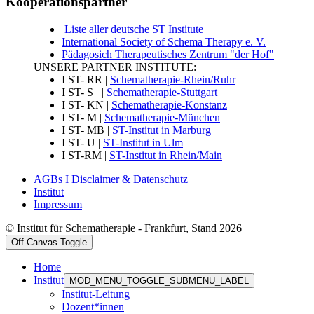
Kooperationspartner
Liste aller deutsche ST Institute
International Society of Schema Therapy e. V.
Pädagosich Therapeutisches Zentrum "der Hof"
UNSERE PARTNER INSTITUTE:
I ST- RR |
Schematherapie-Rhein/Ruhr
I ST- S |
Schematherapie-Stuttgart
I ST- KN |
Schematherapie-Konstanz
I ST- M |
Schematherapie-München
I ST- MB |
ST-Institut in Marburg
I ST- U |
ST-Institut in Ulm
I ST-RM |
ST-Institut in Rhein/Main
AGBs I Disclaimer & Datenschutz
Institut
Impressum
© Institut für Schematherapie - Frankfurt, Stand 2026
Off-Canvas Toggle
Home
Institut
MOD_MENU_TOGGLE_SUBMENU_LABEL
Institut-Leitung
Dozent*innen