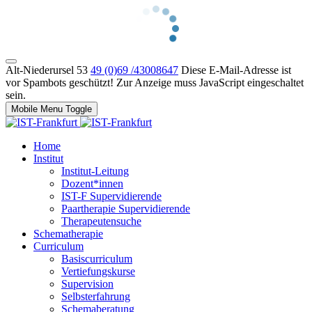
Alt-Niederursel 53
49 (0)69 /43008647
Diese E-Mail-Adresse ist
vor Spambots geschützt! Zur Anzeige muss JavaScript eingeschaltet
sein.
Mobile Menu Toggle
Home
Institut
Institut-Leitung
Dozent*innen
IST-F Supervidierende
Paartherapie Supervidierende
Therapeutensuche
Schematherapie
Curriculum
Basiscurriculum
Vertiefungskurse
Supervision
Selbsterfahrung
Schemaberatung