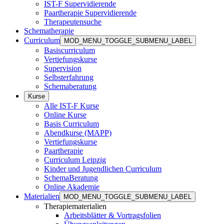
IST-F Supervidierende
Paartherapie Supervidierende
Therapeutensuche
Schematherapie
Curriculum
MOD_MENU_TOGGLE_SUBMENU_LABEL
Basiscurriculum
Vertiefungskurse
Supervision
Selbsterfahrung
Schemaberatung
Kurse
Alle IST-F Kurse
Online Kurse
Basis Curriculum
Abendkurse (MAPP)
Vertiefungskurse
Paartherapie
Curriculum Leipzig
Kinder und Jugendlichen Curriculum
SchemaBeratung
Online Akademie
Materialien
MOD_MENU_TOGGLE_SUBMENU_LABEL
Therapiematerialien
Arbeitsblätter & Vortragsfolien