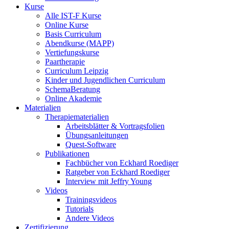
Kurse
Alle IST-F Kurse
Online Kurse
Basis Curriculum
Abendkurse (MAPP)
Vertiefungskurse
Paartherapie
Curriculum Leipzig
Kinder und Jugendlichen Curriculum
SchemaBeratung
Online Akademie
Materialien
Therapiematerialien
Arbeitsblätter & Vortragsfolien
Übungsanleitungen
Quest-Software
Publikationen
Fachbücher von Eckhard Roediger
Ratgeber von Eckhard Roediger
Interview mit Jeffry Young
Videos
Trainingsvideos
Tutorials
Andere Videos
Zertifizierung