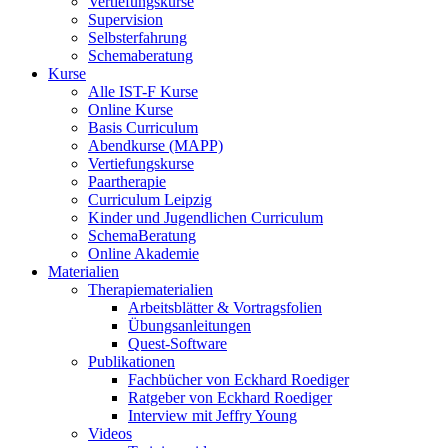
Vertiefungskurse
Supervision
Selbsterfahrung
Schemaberatung
Kurse
Alle IST-F Kurse
Online Kurse
Basis Curriculum
Abendkurse (MAPP)
Vertiefungskurse
Paartherapie
Curriculum Leipzig
Kinder und Jugendlichen Curriculum
SchemaBeratung
Online Akademie
Materialien
Therapiematerialien
Arbeitsblätter & Vortragsfolien
Übungsanleitungen
Quest-Software
Publikationen
Fachbücher von Eckhard Roediger
Ratgeber von Eckhard Roediger
Interview mit Jeffry Young
Videos