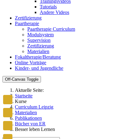
Trainingsvideos
Tutorials
Andere Videos
Zertifizierung
Paartherapie
Paartherapie Curriculum
Modulsystem
Supervision
Zertifizierung
Materialien
Fokaltherapie/Beratung
Online Vorträge
Kinder- und Jugendliche
Off-Canvas Toggle
Aktuelle Seite:
Startseite
Kurse
Curriculum Leipzig
Materialien
Publikationen
Bücher von ER
Besser leben Lernen