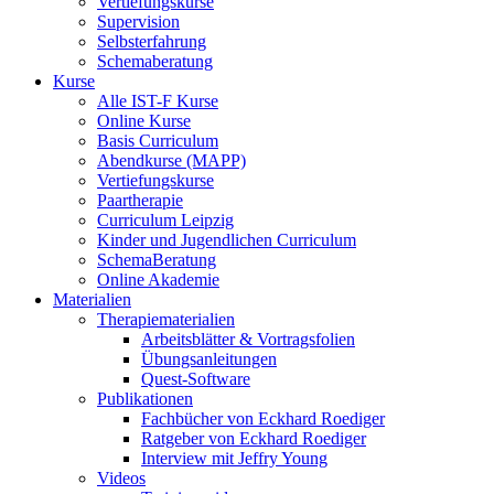
Vertiefungskurse
Supervision
Selbsterfahrung
Schemaberatung
Kurse
Alle IST-F Kurse
Online Kurse
Basis Curriculum
Abendkurse (MAPP)
Vertiefungskurse
Paartherapie
Curriculum Leipzig
Kinder und Jugendlichen Curriculum
SchemaBeratung
Online Akademie
Materialien
Therapiematerialien
Arbeitsblätter & Vortragsfolien
Übungsanleitungen
Quest-Software
Publikationen
Fachbücher von Eckhard Roediger
Ratgeber von Eckhard Roediger
Interview mit Jeffry Young
Videos