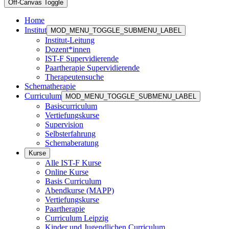
Off-Canvas Toggle
Home
Institut
MOD_MENU_TOGGLE_SUBMENU_LABEL
Institut-Leitung
Dozent*innen
IST-F Supervidierende
Paartherapie Supervidierende
Therapeutensuche
Schematherapie
Curriculum
MOD_MENU_TOGGLE_SUBMENU_LABEL
Basiscurriculum
Vertiefungskurse
Supervision
Selbsterfahrung
Schemaberatung
Kurse
Alle IST-F Kurse
Online Kurse
Basis Curriculum
Abendkurse (MAPP)
Vertiefungskurse
Paartherapie
Curriculum Leipzig
Kinder und Jugendlichen Curriculum