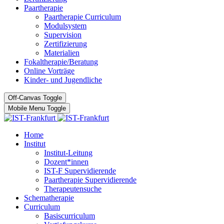
Paartherapie
Paartherapie Curriculum
Modulsystem
Supervision
Zertifizierung
Materialien
Fokaltherapie/Beratung
Online Vorträge
Kinder- und Jugendliche
Off-Canvas Toggle
Mobile Menu Toggle
Home
Institut
Institut-Leitung
Dozent*innen
IST-F Supervidierende
Paartherapie Supervidierende
Therapeutensuche
Schematherapie
Curriculum
Basiscurriculum