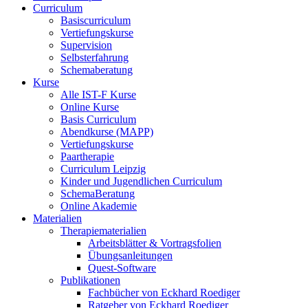
Curriculum
Basiscurriculum
Vertiefungskurse
Supervision
Selbsterfahrung
Schemaberatung
Kurse
Alle IST-F Kurse
Online Kurse
Basis Curriculum
Abendkurse (MAPP)
Vertiefungskurse
Paartherapie
Curriculum Leipzig
Kinder und Jugendlichen Curriculum
SchemaBeratung
Online Akademie
Materialien
Therapiematerialien
Arbeitsblätter & Vortragsfolien
Übungsanleitungen
Quest-Software
Publikationen
Fachbücher von Eckhard Roediger
Ratgeber von Eckhard Roediger