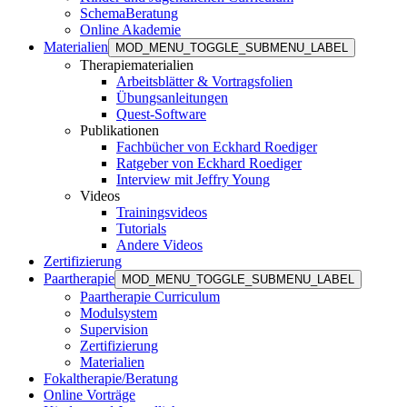
SchemaBeratung
Online Akademie
Materialien
MOD_MENU_TOGGLE_SUBMENU_LABEL
Therapiematerialien
Arbeitsblätter & Vortragsfolien
Übungsanleitungen
Quest-Software
Publikationen
Fachbücher von Eckhard Roediger
Ratgeber von Eckhard Roediger
Interview mit Jeffry Young
Videos
Trainingsvideos
Tutorials
Andere Videos
Zertifizierung
Paartherapie
MOD_MENU_TOGGLE_SUBMENU_LABEL
Paartherapie Curriculum
Modulsystem
Supervision
Zertifizierung
Materialien
Fokaltherapie/Beratung
Online Vorträge