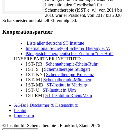
Internationalen Gesellschaft für
Schematherapie (ISST e. v.), von 2014 bis
2016 war er Präsident, von 2017 bis 2020
Schatzmeister und aktuell Ehrenmitglied.
Kooperationspartner
Liste aller deutsche ST Institute
International Society of Schema Therapy e. V.
Pädagosich Therapeutisches Zentrum "der Hof"
UNSERE PARTNER INSTITUTE:
I ST- RR |
Schematherapie-Rhein/Ruhr
I ST- S |
Schematherapie-Stuttgart
I ST- KN |
Schematherapie-Konstanz
I ST- M |
Schematherapie-München
I ST- MB |
ST-Institut in Marburg
I ST- U |
ST-Institut in Ulm
I ST-RM |
ST-Institut in Rhein/Main
AGBs I Disclaimer & Datenschutz
Institut
Impressum
© Institut für Schematherapie - Frankfurt, Stand 2026