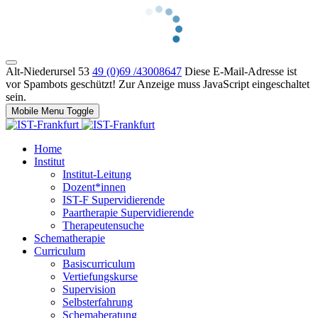
Alt-Niederursel 53
49 (0)69 /43008647
Diese E-Mail-Adresse ist
vor Spambots geschützt! Zur Anzeige muss JavaScript eingeschaltet
sein.
Mobile Menu Toggle
Home
Institut
Institut-Leitung
Dozent*innen
IST-F Supervidierende
Paartherapie Supervidierende
Therapeutensuche
Schematherapie
Curriculum
Basiscurriculum
Vertiefungskurse
Supervision
Selbsterfahrung
Schemaberatung