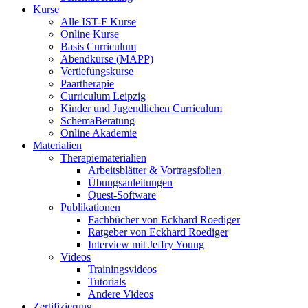
Kurse
Alle IST-F Kurse
Online Kurse
Basis Curriculum
Abendkurse (MAPP)
Vertiefungskurse
Paartherapie
Curriculum Leipzig
Kinder und Jugendlichen Curriculum
SchemaBeratung
Online Akademie
Materialien
Therapiematerialien
Arbeitsblätter & Vortragsfolien
Übungsanleitungen
Quest-Software
Publikationen
Fachbücher von Eckhard Roediger
Ratgeber von Eckhard Roediger
Interview mit Jeffry Young
Videos
Trainingsvideos
Tutorials
Andere Videos
Zertifizierung