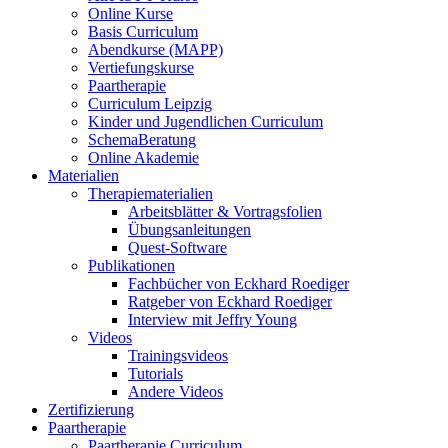
Online Kurse
Basis Curriculum
Abendkurse (MAPP)
Vertiefungskurse
Paartherapie
Curriculum Leipzig
Kinder und Jugendlichen Curriculum
SchemaBeratung
Online Akademie
Materialien
Therapiematerialien
Arbeitsblätter & Vortragsfolien
Übungsanleitungen
Quest-Software
Publikationen
Fachbücher von Eckhard Roediger
Ratgeber von Eckhard Roediger
Interview mit Jeffry Young
Videos
Trainingsvideos
Tutorials
Andere Videos
Zertifizierung
Paartherapie
Paartherapie Curriculum