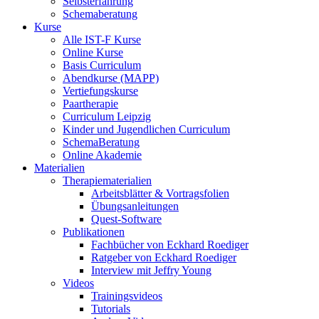
Selbsterfahrung
Schemaberatung
Kurse
Alle IST-F Kurse
Online Kurse
Basis Curriculum
Abendkurse (MAPP)
Vertiefungskurse
Paartherapie
Curriculum Leipzig
Kinder und Jugendlichen Curriculum
SchemaBeratung
Online Akademie
Materialien
Therapiematerialien
Arbeitsblätter & Vortragsfolien
Übungsanleitungen
Quest-Software
Publikationen
Fachbücher von Eckhard Roediger
Ratgeber von Eckhard Roediger
Interview mit Jeffry Young
Videos
Trainingsvideos
Tutorials