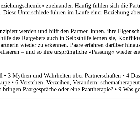
eziehungschemie« zueinander. Häufig fühlen sich die Part
n. Diese Unterschiede führen im Laufe einer Beziehung ab
onzipiert werden und hilft den Partner_innen, ihre Eigens
ilfe des Ratgebers auch in Selbsthilfe lernen sie, Konflik
 Partnerin wieder zu erkennen. Paare erfahren darüber hinau
ilisieren – und so ihre ursprüngliche »Passung« wieder en
l • 3 Mythen und Wahrheiten über Partnerschaften • 4 Das
pe • 6 Verstehen, Verzeihen, Verändern: schematherapeuti
 bringen Paargespräche oder eine Paartherapie? • 9 Was g