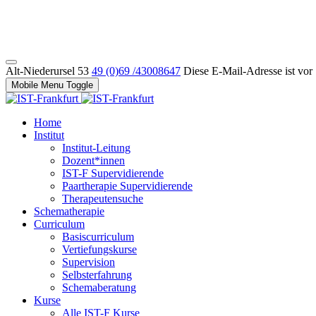
Alt-Niederursel 53
49 (0)69 /43008647
Diese E-Mail-Adresse ist vor
Mobile Menu Toggle
Home
Institut
Institut-Leitung
Dozent*innen
IST-F Supervidierende
Paartherapie Supervidierende
Therapeutensuche
Schematherapie
Curriculum
Basiscurriculum
Vertiefungskurse
Supervision
Selbsterfahrung
Schemaberatung
Kurse
Alle IST-F Kurse