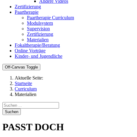
Andere Videos
Zertifizierung
Paartherapie
Paartherapie Curriculum
Modulsystem
Supervision
Zertifizierung
Materialien
Fokaltherapie/Beratung
Online Vorträge
Kinder- und Jugendliche
Off-Canvas Toggle
Aktuelle Seite:
Startseite
Curriculum
Materialien
Suchen
PASST DOCH