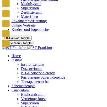
Modulsystem
Supervision
Zertifizierung
Materialien
Fokaltherapie/Beratung
Online Vorträge
Kinder- und Jugendliche
Off-Canvas Toggle
Mobile Menu Toggle
Home
Institut
Institut-Leitung
Dozent*innen
IST-F Supervidierende
Paartherapie Supervidierende
Therapeutensuche
Schematherapie
Curriculum
Basiscurriculum
Vertiefungskurse
Supervision