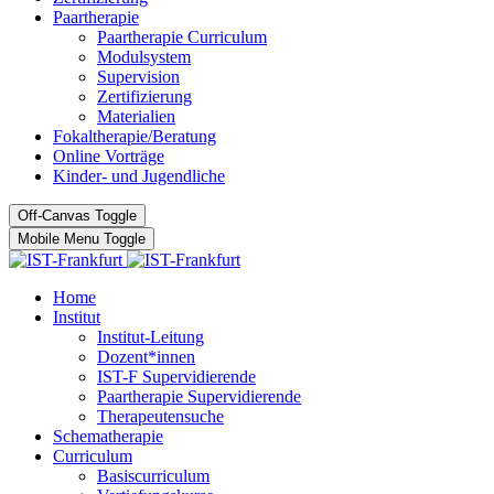
Paartherapie
Paartherapie Curriculum
Modulsystem
Supervision
Zertifizierung
Materialien
Fokaltherapie/Beratung
Online Vorträge
Kinder- und Jugendliche
Off-Canvas Toggle
Mobile Menu Toggle
Home
Institut
Institut-Leitung
Dozent*innen
IST-F Supervidierende
Paartherapie Supervidierende
Therapeutensuche
Schematherapie
Curriculum
Basiscurriculum