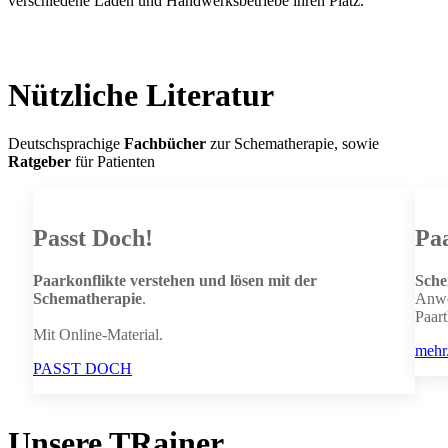
verschiedene Läden und Handwerksbetriebe ihren Platz.
Nützliche Literatur
Deutschsprachige
Fachbücher
zur Schematherapie, sowie
Ratgeber
für Patienten
Passt Doch!
Pa
Paarkonflikte verstehen und lösen mit der
Sche
Schematherapie
.
Anw
Paar
Mit Online-Material.
mehr.
PASST DOCH
Unsere TRainer