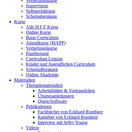
Vertiefungskurse
Supervision
Selbsterfahrung
Schemaberatung
Kurse
Alle IST-F Kurse
Online Kurse
Basis Curriculum
Abendkurse (MAPP)
Vertiefungskurse
Paartherapie
Curriculum Leipzig
Kinder und Jugendlichen Curriculum
SchemaBeratung
Online Akademie
Materialien
Therapiematerialien
Arbeitsblätter & Vortragsfolien
Übungsanleitungen
Quest-Software
Publikationen
Fachbücher von Eckhard Roediger
Ratgeber von Eckhard Roediger
Interview mit Jeffry Young
Videos