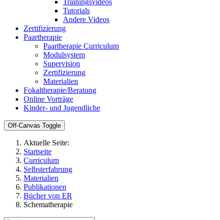
Trainingsvideos
Tutorials
Andere Videos
Zertifizierung
Paartherapie
Paartherapie Curriculum
Modulsystem
Supervision
Zertifizierung
Materialien
Fokaltherapie/Beratung
Online Vorträge
Kinder- und Jugendliche
Off-Canvas Toggle
Aktuelle Seite:
Startseite
Curriculum
Selbsterfahrung
Materialien
Publikationen
Bücher von ER
Schematherapie