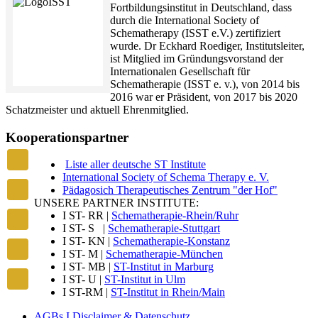
Fortbildungsinstitut in Deutschland, dass
durch die International Society of
Schematherapy (ISST e.V.) zertifiziert
wurde. Dr Eckhard Roediger, Institutsleiter,
ist Mitglied im Gründungsvorstand der
Internationalen Gesellschaft für
Schematherapie (ISST e. v.), von 2014 bis
2016 war er Präsident, von 2017 bis 2020
Schatzmeister und aktuell Ehrenmitglied.
Kooperationspartner
Liste aller deutsche ST Institute
International Society of Schema Therapy e. V.
Pädagosich Therapeutisches Zentrum "der Hof"
UNSERE PARTNER INSTITUTE:
I ST- RR |
Schematherapie-Rhein/Ruhr
I ST- S |
Schematherapie-Stuttgart
I ST- KN |
Schematherapie-Konstanz
I ST- M |
Schematherapie-München
I ST- MB |
ST-Institut in Marburg
I ST- U |
ST-Institut in Ulm
I ST-RM |
ST-Institut in Rhein/Main
AGBs I Disclaimer & Datenschutz