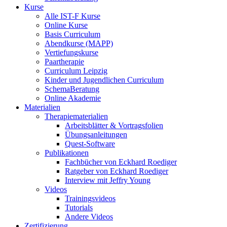
Kurse
Alle IST-F Kurse
Online Kurse
Basis Curriculum
Abendkurse (MAPP)
Vertiefungskurse
Paartherapie
Curriculum Leipzig
Kinder und Jugendlichen Curriculum
SchemaBeratung
Online Akademie
Materialien
Therapiematerialien
Arbeitsblätter & Vortragsfolien
Übungsanleitungen
Quest-Software
Publikationen
Fachbücher von Eckhard Roediger
Ratgeber von Eckhard Roediger
Interview mit Jeffry Young
Videos
Trainingsvideos
Tutorials
Andere Videos
Zertifizierung