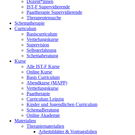
Dozent*innen
IST-F Supervidierende
Paartherapie Supervidierende
Therapeutensuche
Schematherapie
Curriculum
Basiscurriculum
Vertiefungskurse
Supervision
Selbsterfahrung
Schemaberatung
Kurse
Alle IST-F Kurse
Online Kurse
Basis Curriculum
Abendkurse (MAPP)
Vertiefungskurse
Paartherapie
Curriculum Leipzig
Kinder und Jugendlichen Curriculum
SchemaBeratung
Online Akademie
Materialien
Therapiematerialien
Arbeitsblätter & Vortragsfolien