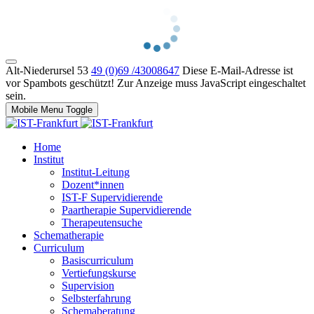
Alt-Niederursel 53
49 (0)69 /43008647
Diese E-Mail-Adresse ist
vor Spambots geschützt! Zur Anzeige muss JavaScript eingeschaltet
sein.
Mobile Menu Toggle
Home
Institut
Institut-Leitung
Dozent*innen
IST-F Supervidierende
Paartherapie Supervidierende
Therapeutensuche
Schematherapie
Curriculum
Basiscurriculum
Vertiefungskurse
Supervision
Selbsterfahrung
Schemaberatung