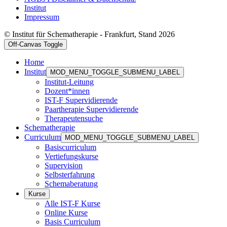
Institut
Impressum
© Institut für Schematherapie - Frankfurt, Stand 2026
Off-Canvas Toggle
Home
Institut
MOD_MENU_TOGGLE_SUBMENU_LABEL
Institut-Leitung
Dozent*innen
IST-F Supervidierende
Paartherapie Supervidierende
Therapeutensuche
Schematherapie
Curriculum
MOD_MENU_TOGGLE_SUBMENU_LABEL
Basiscurriculum
Vertiefungskurse
Supervision
Selbsterfahrung
Schemaberatung
Kurse
Alle IST-F Kurse
Online Kurse
Basis Curriculum