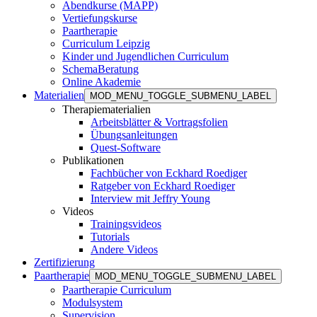
Abendkurse (MAPP)
Vertiefungskurse
Paartherapie
Curriculum Leipzig
Kinder und Jugendlichen Curriculum
SchemaBeratung
Online Akademie
Materialien
MOD_MENU_TOGGLE_SUBMENU_LABEL
Therapiematerialien
Arbeitsblätter & Vortragsfolien
Übungsanleitungen
Quest-Software
Publikationen
Fachbücher von Eckhard Roediger
Ratgeber von Eckhard Roediger
Interview mit Jeffry Young
Videos
Trainingsvideos
Tutorials
Andere Videos
Zertifizierung
Paartherapie
MOD_MENU_TOGGLE_SUBMENU_LABEL
Paartherapie Curriculum
Modulsystem
Supervision